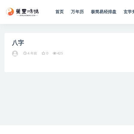
首页
万年历
极简易经排盘
玄学
全部
八字
4 年前
0
425