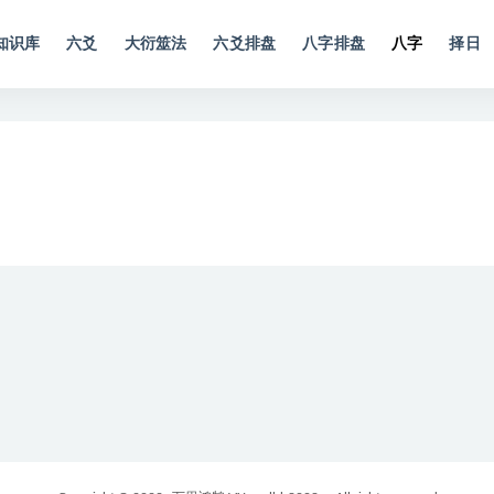
知识库
六爻
大衍筮法
六爻排盘
八字排盘
八字
择日