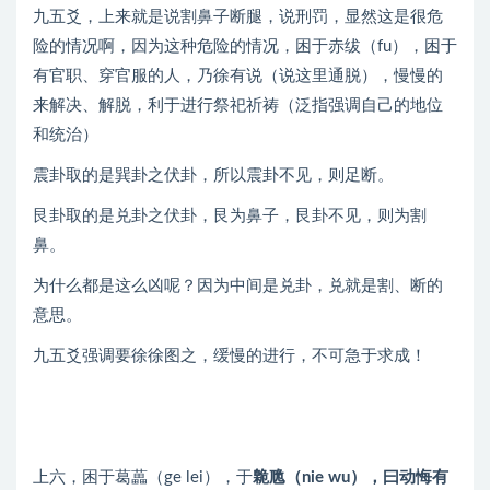
九五爻，上来就是说割鼻子断腿，说刑罚，显然这是很危
险的情况啊，因为这种危险的情况，困于赤绂（fu），困于
有官职、穿官服的人，乃徐有说（说这里通脱），慢慢的
来解决、解脱，利于进行祭祀祈祷（泛指强调自己的地位
和统治）
震卦取的是巽卦之伏卦，所以震卦不见，则足断。
艮卦取的是兑卦之伏卦，艮为鼻子，艮卦不见，则为割
鼻。
为什么都是这么凶呢？因为中间是兑卦，兑就是割、断的
意思。
九五爻强调要徐徐图之，缓慢的进行，不可急于求成！
上六，困于葛藟（ge lei），于
臲卼（nie wu），曰动悔有