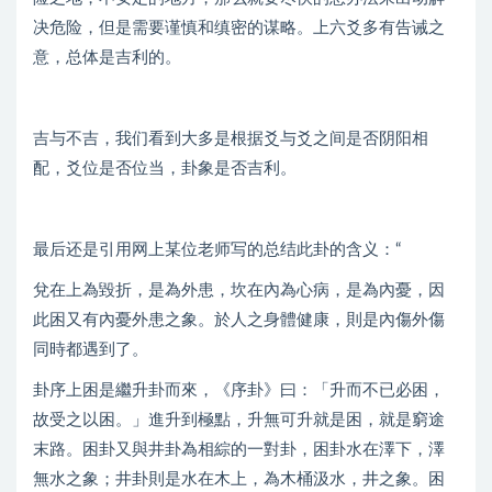
决危险，但是需要谨慎和缜密的谋略。上六爻多有告诫之
意，总体是吉利的。
吉与不吉，我们看到大多是根据爻与爻之间是否阴阳相
配，爻位是否位当，卦象是否吉利。
最后还是引用网上某位老师写的总结此卦的含义：“
兌在上為毀折，是為外患，坎在內為心病，是為內憂，因
此困又有內憂外患之象。於人之身體健康，則是內傷外傷
同時都遇到了。
卦序上困是繼升卦而來，《序卦》曰：「升而不已必困，
故受之以困。」進升到極點，升無可升就是困，就是窮途
末路。困卦又與井卦為相綜的一對卦，困卦水在澤下，澤
無水之象；井卦則是水在木上，為木桶汲水，井之象。困