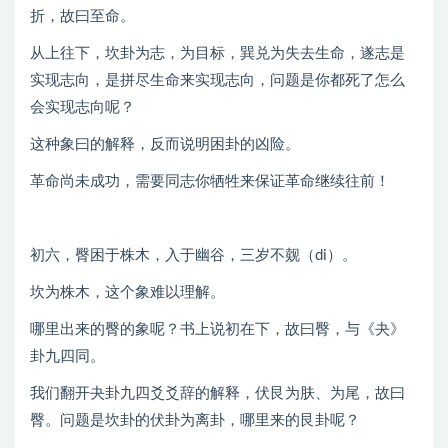
折，故曰至命。
从上往下，坎卦为志，为目标，巽兑为失去生命，遂志是
实现志向，是拼尽生命来实现志向，问题是你都死了怎么
会实现志向呢？
这种象曰的解释，反而说明困卦的凶险。
革命尚未成功，需要同志你牺牲来保证革命继续往前！
初六，臀困于株木，入于幽谷，三岁不觌（di）。
坎为株木，这个象难以理解。
哪里出来的臀的象呢？书上说初在下，故曰臀，与《夬》
卦九四同。
我们翻开夬卦九四爻爻辞的解释，伏艮为肤、为尾，故曰
臀。问题是坎卦的伏卦为离卦，哪里来的艮卦呢？