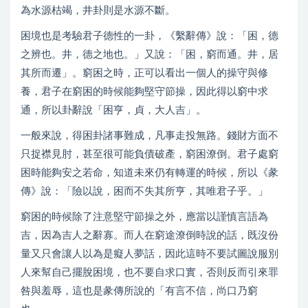
為水源枯竭，井卦則是水源不斷。
困境也是考驗君子德性的一卦，《繫辭傳》說：「困，德
之辨也。井，德之地也。」又說：「困，窮而通。井，居
其所而遷」。窮困之時，正可以看出一個人的操守與修
養，君子在窮困的時候能夠堅守節操，因此得以窮中求
通，所以卦辭說「困亨，貞，大人吉」。
一般來說，得困卦諸事難成，凡事走投無路。錢財方面不
只捉襟見肘，甚至很可能負債破產，窮困潦倒。君子處窮
困時能夠安之若命，知道未來仍有轉運的時候，所以《彖
傳》說：「險以說，困而不失其所亨，其唯君子乎。」
窮困的時候除了注意堅守節操之外，應當以謹慎言語為
吉，因為吉人之辭寡。而人在窮途潦倒時說的話，既沒份
量又只會讓人以為是癡人夢話，因此這時不要試圖說服別
人來幫自己擺脫困境，也不要自求口實，否則反而引來罪
咎與羞辱，這也是彖傳所說的「有言不信，尚口乃窮