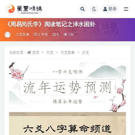
登录
全部
《周易尚氏学》阅读笔记之泽水困卦
六爻取象
1 年前
0
136
当前位置：
首页
六爻
六爻取象
正文