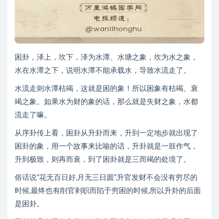
困卦，泽上，坎下，泽为水潭、水塘之象，坎为水之象，
水在水潭之下，说明水潭不能承载水，导致水流走了。
水流走则水潭枯竭，这就是困的象！所以困象有枯竭、衰
竭之象。如果水为财的象的话，那么就是失财之象，水都
流走了嘛。
从序卦传上看，困卦从升卦而来，升到一定地步就出现了
困卦的象，用一个故事来比喻的话，升卦就是一鼓作气，
升到极致，则再而衰，到了困卦就是三而竭的处境了。
俗话说“花无百日好,月无三日圆”,升官发财不会没有穷尽的
时候,最终也有削官剥职而陷于穷困的时候,所以升卦的后面
是困卦。