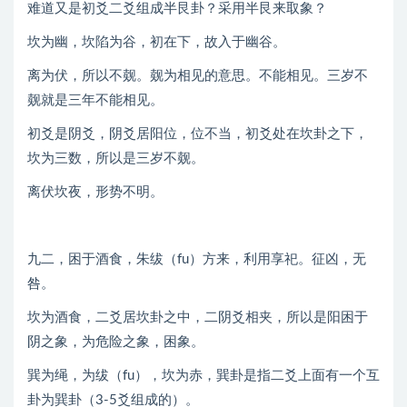
难道又是初爻二爻组成半艮卦？采用半艮来取象？
坎为幽，坎陷为谷，初在下，故入于幽谷。
离为伏，所以不觌。觌为相见的意思。不能相见。三岁不
觌就是三年不能相见。
初爻是阴爻，阴爻居阳位，位不当，初爻处在坎卦之下，
坎为三数，所以是三岁不觌。
离伏坎夜，形势不明。
九二，困于酒食，朱绂（fu）方来，利用享祀。征凶，无
咎。
坎为酒食，二爻居坎卦之中，二阴爻相夹，所以是阳困于
阴之象，为危险之象，困象。
巽为绳，为绂（fu），坎为赤，巽卦是指二爻上面有一个互
卦为巽卦（3-5爻组成的）。