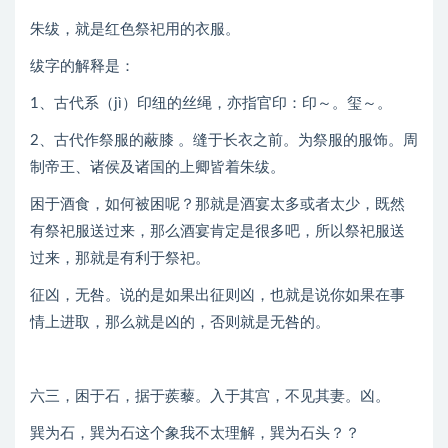
朱绂，就是红色祭祀用的衣服。
绂字的解释是：
1、古代系（jì）印纽的丝绳，亦指官印：印～。玺～。
2、古代作祭服的蔽膝 。缝于长衣之前。为祭服的服饰。周
制帝王、诸侯及诸国的上卿皆着朱绂。
困于酒食，如何被困呢？那就是酒宴太多或者太少，既然
有祭祀服送过来，那么酒宴肯定是很多吧，所以祭祀服送
过来，那就是有利于祭祀。
征凶，无咎。说的是如果出征则凶，也就是说你如果在事
情上进取，那么就是凶的，否则就是无咎的。
六三，困于石，据于蒺藜。入于其宫，不见其妻。凶。
巽为石，巽为石这个象我不太理解，巽为石头？？