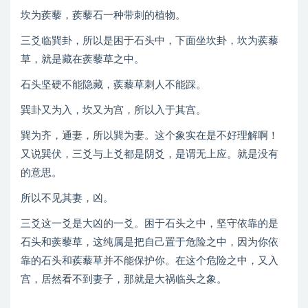
坎为蒺藜，蒺藜石一种带刺的植物。
三爻临巽卦，所以是困于石头中，下面坐坎卦，坎为蒺藜
草，就是藏在蒺藜草之中。
石头坚硬不能隐藏，蒺藜草刺人不能踩。
巽卦又为入，坎又为宫，所以入于其宫。
巽为齐，通妻，所以巽为妻。这个象实在是不好理解啊！
又说巽伏，三爻与上爻都是阴爻，是谓无上应。就是没有
的意思。
所以不见其妻，凶。
三爻这一爻是大凶的一爻。困于石头之中，坚守依靠的是
石头和蒺藜草，这纯属是把自己置于危险之中，因为你依
靠的石头和蒺藜草并不能保护你。在这个危险之中，又入
宫，居然看不到妻子，那就是大祸临头之象。