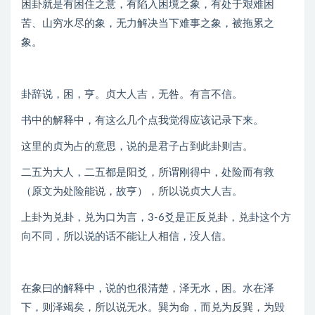
困卦就是有困住之意，有陷入困境之象，有处于艰难困
苦、山穷水尽的象，无力解决当下难事之象，被拖累之
象。
卦辞说，困，亨。贞大人吉，无咎。有言不信。
书中的解释中，有这么几个点我觉得应该记录下来。
这里的贞为占的意思，说的是君子占到此卦则吉。
二五为大人，二五都是阳爻，所谓刚得中，处险而有救
（原文为处险能说，故亨），所以说贞大人吉。
上卦为兑卦，兑为口为言，3-6爻是正反兑卦，兑卦这个方
向不同，所以说的话不能让人相信，没人信。
在象曰的解释中，说的也很清楚，泽无水，困。水在泽
下，则泽竭矣，所以说无水。巽为命，而兑为反巽，为毁