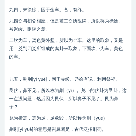
九四，来徐徐，困于金车。吝，有终。
九四爻与初爻相应，但是被二爻所阻隔，所以称为徐徐。
被迟缓、阻隔之意。
二坎为车，离色黄外坚，所以为金车。这里的取象，又是
用二爻到四爻所组成的离卦来取象，下面坎卦为车。黄色
的车。
九五，劓刖[yì yuè]，困于赤绂。乃徐有说，利用祭祀。
艮伏，鼻不见，所以称为劓（yi）。兑卦的伏卦为艮卦，这
一点没问题，然后因为艮伏，所以鼻子不见了。艮为鼻
子？
兑为折震，震为足，足象毁，所以称为刖（yue）。
劓刖[yì yuè]的意思是割鼻断足，古代泛指刑罚。