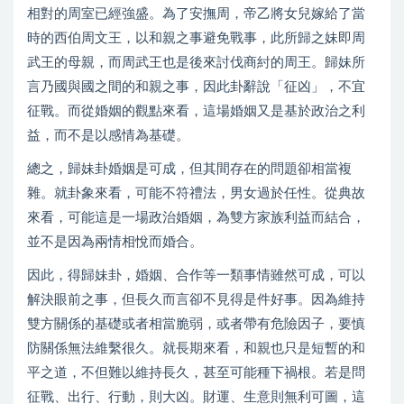
相對的周室已經強盛。為了安撫周，帝乙將女兒嫁給了當
時的西伯周文王，以和親之事避免戰事，此所歸之妹即周
武王的母親，而周武王也是後來討伐商紂的周王。歸妹所
言乃國與國之間的和親之事，因此卦辭說「征凶」，不宜
征戰。而從婚姻的觀點來看，這場婚姻又是基於政治之利
益，而不是以感情為基礎。
總之，歸妹卦婚姻是可成，但其間存在的問題卻相當複
雜。就卦象來看，可能不符禮法，男女過於任性。從典故
來看，可能這是一場政治婚姻，為雙方家族利益而結合，
並不是因為兩情相悅而婚合。
因此，得歸妹卦，婚姻、合作等一類事情雖然可成，可以
解決眼前之事，但長久而言卻不見得是件好事。因為維持
雙方關係的基礎或者相當脆弱，或者帶有危險因子，要慎
防關係無法維繫很久。就長期來看，和親也只是短暫的和
平之道，不但難以維持長久，甚至可能種下禍根。若是問
征戰、出行、行動，則大凶。財運、生意則無利可圖，這