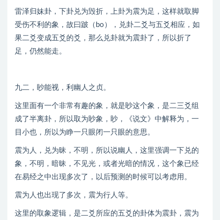
雷泽归妹卦，下卦兑为毁折，上卦为震为足，这样就取脚
受伤不利的象，故曰跛（bo），兑卦二爻与五爻相应，如
果二爻变成五爻的爻，那么兑卦就为震卦了，所以折了
足，仍然能走。
九二，眇能视，利幽人之贞。
这里面有一个非常有趣的象，就是眇这个象，是二三爻组
成了半离卦，所以取为眇象，眇，《说文》中解释为，一
目小也，所以为睁一只眼闭一只眼的意思。
震为人，兑为昧，不明，所以说幽人，这里强调一下兑的
象，不明，暗昧，不见光，或者光暗的情况，这个象已经
在易经之中出现多次了，以后预测的时候可以考虑用。
震为人也出现了多次，震为行人等。
这里的取象逻辑，是二爻所应的五爻的卦体为震卦，震为