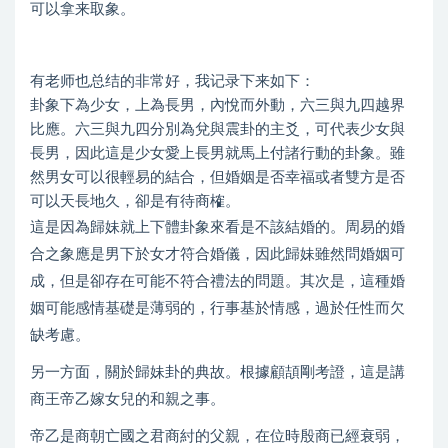
可以拿来取象。
有老师也总结的非常好，我记录下来如下：
卦象下為少女，上為長男，內悅而外動，六三與九四越界
比應。六三與九四分別為兌與震卦的主爻，可代表少女與
長男，因此這是少女愛上長男就馬上付諸行動的卦象。雖
然男女可以很輕易的結合，但婚姻是否幸福或者雙方是否
可以天長地久，卻是有待商榷。
這是因為歸妹就上下體卦象來看是不該結婚的。周易的婚
合之象應是男下於女才符合婚儀，因此歸妹雖然問婚姻可
成，但是卻存在可能不符合禮法的問題。其次是，這種婚
姻可能感情基礎是薄弱的，行事基於情感，過於任性而欠
缺考慮。
另一方面，關於歸妹卦的典故。根據顧頡剛考證，這是講
商王帝乙嫁女兒的和親之事。
帝乙是商朝亡國之君商紂的父親，在位時殷商已經衰弱，