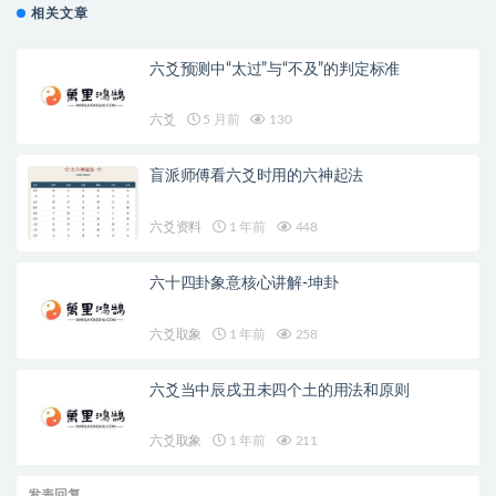
相关文章
六爻预测中“太过”与“不及”的判定标准
六爻
5 月前
130
盲派师傅看六爻时用的六神起法
六爻资料
1 年前
448
六十四卦象意核心讲解-坤卦
六爻取象
1 年前
258
六爻当中辰戌丑未四个土的用法和原则
六爻取象
1 年前
211
发表回复