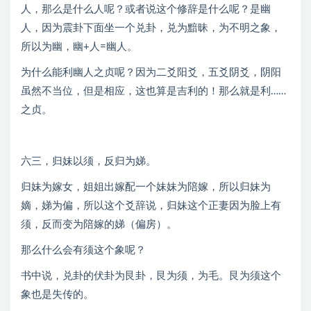
人，那么是什么人呢？或者说这个修辞是什么呢？是幽
人，因为震卦下面坐一个兑卦，兑为黯昧，为不明之象，
所以为幽，幽+人=幽人。
为什么能利幽人之贞呢？因为二爻阳爻，五爻阴爻，阴阳
虽然不当位，但是相应，这也算是吉利的！那么就是利……
之贞。
六三，归妹以须，反归为娣。
归妹为嫁女，姐姐出嫁配一个妹妹为陪嫁，所以归妹为
嫡，娣为偏，所以这个爻辞说，归妹这个正妻因为脸上有
须，反而变为陪嫁的娣（偏房）。
那么什么会有须这个象呢？
书中说，兑卦的伏卦为艮卦，艮为须，为毛。艮为须这个
象也是失传的。