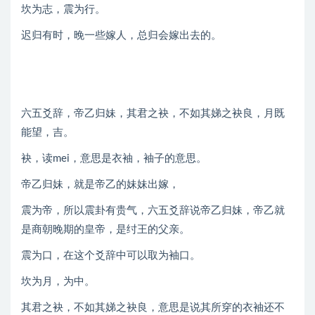
坎为志，震为行。
迟归有时，晚一些嫁人，总归会嫁出去的。
六五爻辞，帝乙归妹，其君之袂，不如其娣之袂良，月既
能望，吉。
袂，读mei，意思是衣袖，袖子的意思。
帝乙归妹，就是帝乙的妹妹出嫁，
震为帝，所以震卦有贵气，六五爻辞说帝乙归妹，帝乙就
是商朝晚期的皇帝，是纣王的父亲。
震为口，在这个爻辞中可以取为袖口。
坎为月，为中。
其君之袂，不如其娣之袂良，意思是说其所穿的衣袖还不