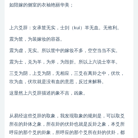
如陪嫁的侧室的衣袖艳丽华美；
上六爻辞：女承筐无实，士刲（kui）羊无血。无攸利。
震为筐，为装嫁妆的容器。
震为虚，无实。所以筐中的嫁妆不多，空空当当不实。
震为士，兑为羊，为斧，为毁折。所以上六说士宰羊。
三爻为阴，上爻为阴，无相应，三爻在离卦之中，伏坎，
坎为血，伏坎就是没有血的意思，反过来解释。
这显然上六爻辞描述的象不吉，凶象。
从易经这些爻辞的取象，我发现取象的规则是，可以取爻
所在的卦体之象，所在卦的伏卦也就是反卦之象，本爻所
呼应的那个爻的卦象，所呼应的那个爻所在卦的伏卦，都