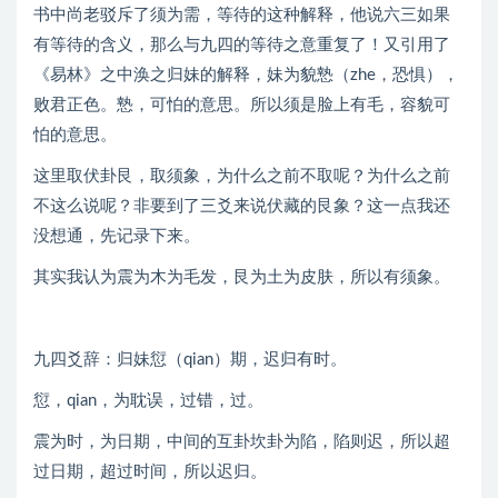
书中尚老驳斥了须为需，等待的这种解释，他说六三如果
有等待的含义，那么与九四的等待之意重复了！又引用了
《易林》之中涣之归妹的解释，妹为貌慹（zhe，恐惧），
败君正色。慹，可怕的意思。所以须是脸上有毛，容貌可
怕的意思。
这里取伏卦艮，取须象，为什么之前不取呢？为什么之前
不这么说呢？非要到了三爻来说伏藏的艮象？这一点我还
没想通，先记录下来。
其实我认为震为木为毛发，艮为土为皮肤，所以有须象。
九四爻辞：归妹愆（qian）期，迟归有时。
愆，qian，为耽误，过错，过。
震为时，为日期，中间的互卦坎卦为陷，陷则迟，所以超
过日期，超过时间，所以迟归。