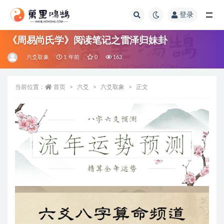
登录
全部
《周易尚氏学》阅读笔记之雷泽归妹卦
六爻取象
1 年前
0
163
当前位置：
首页
六爻
六爻取象
正文