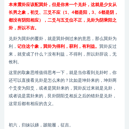
本来震卦应该配巽卦，但是你来一个兑卦，这就是少女从
长男之象，初爻、三爻不应（1、4都是阳，3、6都是阴，
都没有阴阳相应），二爻与五爻位不正，兑卦为阴乘阳之
卦，所以不吉。
兑卦为巽卦的覆卦，就是巽卦倒过来的意思，那么巽卦为
利，
记住这个象，巽卦为得利，获利，有利益。
巽卦反过
来，就变成了什么？没有利益，不得利，所以卦辞说，无
攸利。
这里的取象思维值得思考一下，就是当你看到兑卦时，你
还可以直接看兑卦是怎么来的？比如是坤卦来的，坤卦两
个爻变为阳爻，或者是巽卦来的，巽卦反过来就是兑卦，
或者说是震卦来的，艮卦阴阳爻相反之后的错卦是兑卦，
这背后都有相应的含义。
初六，归妹以娣，跛能履，征吉。