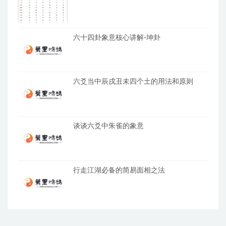
六十四卦象意核心讲解-坤卦
六爻当中辰戌丑未四个土的用法和原则
谈谈六爻中朱雀的象意
行走江湖必备的简易面相之法