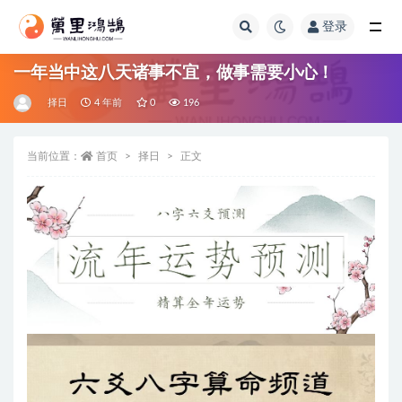
登录
全部
一年当中这八天诸事不宜，做事需要小心！
择日
4 年前
0
196
当前位置：
首页
择日
正文