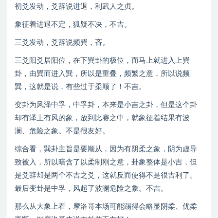
初爻发动，爻辞说进退，利武人之贞。
象征着进退不定，狐疑不决，不吉。
三爻发动，爻辞说频巽，吝。
三爻阳爻居阳位，在下巽卦的极位，而马上就进入上巽
卦，由巽而进入巽，所以是重叠，频繁之意，所以说频
巽，这就是说，有些过于柔顺了！不吉。
变卦为风泽中孚，中孚卦，本来是小吉之卦，但是这个卦
却有泽上有风的象，放到比赛之中，就象征着结果有波
澜、危险之象。不是很友好。
综合看，巽卦主旨是要顺从，因为有阴柔之象，阴为虚导
致被入，所以暗含了以柔制刚之意，卦象整体是小吉，但
是爻辞却是两个不吉之爻，这就反而使得不是很吉利了。
最后变卦是中孚，风起了波澜危险之象。不吉。
那么从大象上看，摩洛哥本场可能踢得会略显阴柔、优柔