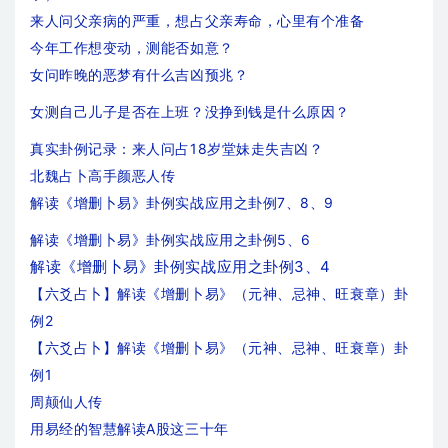
来人问父亲病的严重，想占父亲寿命，心里有个准备
今年工作想变动，测能否如意？
女问昨晚的恶梦有什么吉凶预兆？
女测自己儿子是否在上班？没挣到钱是什么原因？
真实卦例记录：来人问占18岁堂妹走失吉凶？
北魏占卜高手颜恶人传
解读《增删卜易》卦例实战应用之卦例7、8、9
解读《增删卜易》卦例实战应用之卦例5、6
解读《增删卜易》卦例实战应用之卦例3、4
【六爻占卜】解读《增删卜易》（元神、忌神、旺衰章）卦
例2
【六爻占卜】解读《增删卜易》（元神、忌神、旺衰章）卦
例1
周颠仙人传
用易经的智慧解读A股这三十年