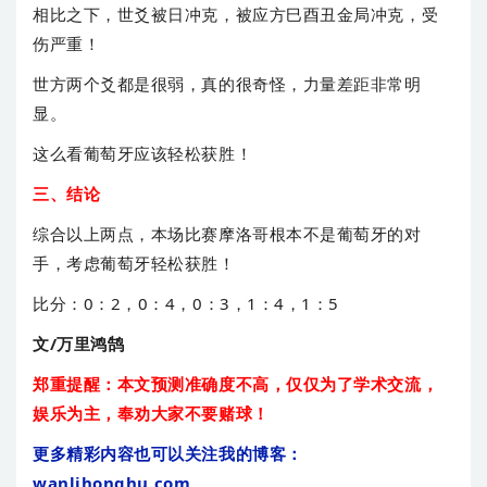
相比之下，世爻被日冲克，被应方巳酉丑金局冲克，受
伤严重！
世方两个爻都是很弱，真的很奇怪，力量差距非常明
显。
这么看葡萄牙应该轻松获胜！
三、结论
综合以上两点，本场比赛摩洛哥根本不是葡萄牙的对
手，考虑葡萄牙轻松获胜！
比分：0：2，0：4，0：3，1：4，1：5
文/万里鸿鹄
郑重提醒：本文预测准确度不高，仅仅为了学术交流，
娱乐为主，奉劝大家不要赌球！
更多精彩内容也可以关注我的博客：
wanlihonghu.com