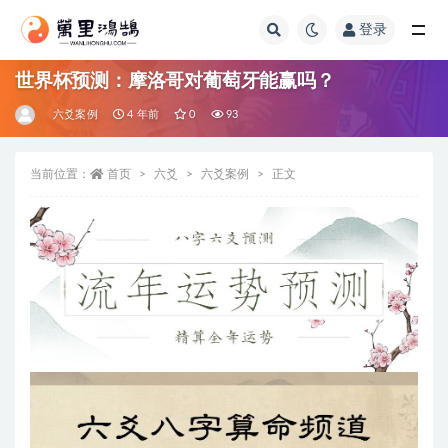
登录
全部
世界杯预测：摩洛哥对葡萄牙能赢吗？
六爻案例
4 年前
0
93
当前位置：
首页
六爻
六爻案例
正文