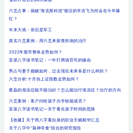
六爻占事：揭秘“海克斯科技”狠活的辛吉飞为何会在今年爆
红？
年末大戏：依旧是军工
真实六爻案例：用六爻来探查疾病的治疗
2022年股市整体走势如何？
盲派八字读书笔记：一年打两场官司的缘由
男占与妻子婚姻如何，过去现在未来各是什么样的？
六爻分析:十月份上证指数走势如何？
蔡磊的渐冻症能不能治好？怎么能治疗渐冻症？治疗的方向
六爻案例：客户问给孩子办学校能成否？
盲派八字读书笔记—关于看生孩子时间的思路
【收藏】关于用八字看自身的职业天赋精华汇总
关于八字中“枭神夺食”组合的研究报告