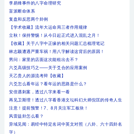
李易锋事件的八字命理研究
盲派断命体系
复盘和反思两个卦例
【学术收藏】流年大运命局三者作用规律
立秋！保持警惕！从今日起正式进入混乱之月！
【收藏】关于八字中正缘的相关问题汇总梳理笔记
林志颖遭遇严重车祸！用八字解读这背后的原因！
男问：家里的店面这次能租出去不？
六爻高级技巧之——关于爻合的应用案例
天乙贵人的源流考辩【收藏】
六爻怎么看年运？看年运的思路是什么？
安倍遇刺案，透过八字来看一看
再见卫斯理！透过八字看香港文坛科幻大师倪匡的传奇人生
注意！提前预警！7、8月关注军工板块！
风雷益卦怎么看？
异域见闻：易经中特定名词中英文对照（八卦、六十四卦名
字）