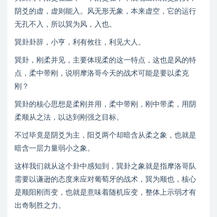
阴爻的虚，虚则能入。风无形无象，本来虚空，它的运行
无孔不入，所以巽为风，入也。
巽卦卦辞，小亨，利有攸往，利见大人。
巽卦，刚柔并见，主要体现柔的这一特点，这也是风的特
点，柔中带刚，说明摩洛哥今天的战术可能是要以柔克
刚？
巽卦的核心思想是柔刚并用，柔中带刚，刚中带柔，用阴
柔顺从之法，以达到刚强之目标。
不过毕竟是阴爻为主，阳爻两个却暗含从柔之象，也就是
暗含一层力量弱小之象。
这样我们就从这个卦中感知到，巽卦之象就是指摩洛哥队
需要以谦逊的态度来应对葡萄牙的战术，巽为顺也，核心
是顺阳刚而变，也就是意味着随机应变，整体上示弱才有
出奇制胜之力。