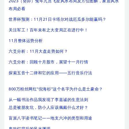
2023（癸卯）兔年九宫飞星风水布局及方位图解，家居风水
布局必看
世界杯预测：11月21日卡塔尔对战厄瓜多尔能赢吗？
关注军工！百年未有之大变局正在进行中！
11月整体运势分析
六爻分析：11月大盘走势如何？
六爻分析：回顾十月股市，展望十一月行情
探索五音十二律和它的应用——五行音乐疗法
800万粉丝网红“倪海杉”这个名字为什么是土豪命？
从一幅书法作品我发现了李嘉诚的生意法则
总是被朋友坑，防小人应该佩戴什么才好？
盲派八字读书笔记——地支六冲的类型和用途
鬼吹灯背后的风水渊源