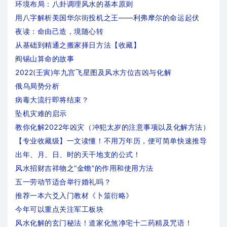
环境布局：八卦调理风水的基本原则
用八字解析美国华尔街投机之王——利弗摩尔的命运起伏
夜读：命由己造，境随心转
从基础到精通之搬家择日方法【收藏】
阎锡山算命的故事
2022(壬寅)年九宫飞星图及风水方位吉凶与化解
俄乌局势分析
病毒大流行即将结束？
坠机灾难的启示
教你化解2022年凶灾（冲犯太岁的注意事项以及化解方法）
【专业收藏级】一文读懂！不用万年历，便可简单快速推导
出年、月、日、时的天干地支的公式！
风水招财吉祥物之“金蟾”的作用和使用方法
五一劳动节适合举行婚礼吗？
推荐一本六爻入门教材《卜筮衍略》
今年可以重点关注军工板块
风水化解的玄门秘法！道家化煞净宅十二药精及咒语！