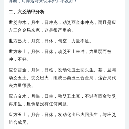
寡断，对摩洛哥来说本卦并不友好！
二、六爻纳甲分析
世爻卯木，月生，日冲克，动爻酉金来冲克，而且是应
方三合金局来克，这是很严重的。
世方巳火，月克，日休，旬空，力量不足。
世方未土，月休，日休，动爻丑土来冲，力量弱而被
冲，不好。
应爻酉金，月休，日临，发动化丑土回头生、墓，且与
动爻丑土、变爻巳火，组成巳酉丑三合金局，这合局代
表力量很强。
应方亥水，月临，日生，动爻丑土克，不过有酉金动爻
再来生，反倒是没有任何问题。
应方丑土，月合，日休，发动化出巳火回头生，与应爻
组合成局。