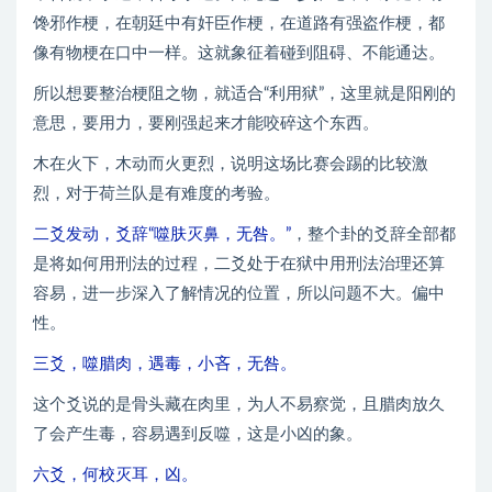
馋邪作梗，在朝廷中有奸臣作梗，在道路有强盗作梗，都
像有物梗在口中一样。这就象征着碰到阻碍、不能通达。
所以想要整治梗阻之物，就适合“利用狱”，这里就是阳刚的
意思，要用力，要刚强起来才能咬碎这个东西。
木在火下，木动而火更烈，说明这场比赛会踢的比较激
烈，对于荷兰队是有难度的考验。
二爻发动，爻辞“噬肤灭鼻，无咎。”
，整个卦的爻辞全部都
是将如何用刑法的过程，二爻处于在狱中用刑法治理还算
容易，进一步深入了解情况的位置，所以问题不大。偏中
性。
三爻，噬腊肉，遇毒，小吝，无咎。
这个爻说的是骨头藏在肉里，为人不易察觉，且腊肉放久
了会产生毒，容易遇到反噬，这是小凶的象。
六爻，何校灭耳，凶。