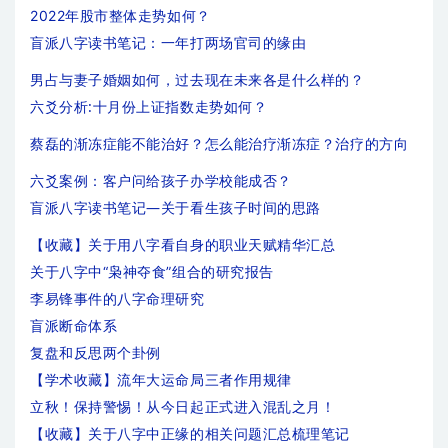
2022年股市整体走势如何？
盲派八字读书笔记：一年打两场官司的缘由
男占与妻子婚姻如何，过去现在未来各是什么样的？
六爻分析:十月份上证指数走势如何？
蔡磊的渐冻症能不能治好？怎么能治疗渐冻症？治疗的方向
六爻案例：客户问给孩子办学校能成否？
盲派八字读书笔记—关于看生孩子时间的思路
【收藏】关于用八字看自身的职业天赋精华汇总
关于八字中“枭神夺食”组合的研究报告
李易锋事件的八字命理研究
盲派断命体系
复盘和反思两个卦例
【学术收藏】流年大运命局三者作用规律
立秋！保持警惕！从今日起正式进入混乱之月！
【收藏】关于八字中正缘的相关问题汇总梳理笔记