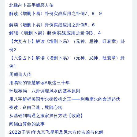
北魏占卜高手颜恶人传
解读《增删卜易》卦例实战应用之卦例7、8、9
解读《增删卜易》卦例实战应用之卦例5、6
解读《增删卜易》卦例实战应用之卦例3、4
【六爻占卜】解读《增删卜易》（元神、忌神、旺衰章）卦
例2
【六爻占卜】解读《增删卜易》（元神、忌神、旺衰章）卦
例1
周颠仙人传
用易经的智慧解读A股这三十年
环境布局：八卦调理风水的基本原则
用八字解析美国华尔街投机之王——利弗摩尔的命运起伏
夜读：命由己造，境随心转
从基础到精通之搬家择日方法【收藏】
阎锡山算命的故事
2022(壬寅)年九宫飞星图及风水方位吉凶与化解