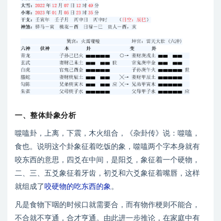
一、整体卦象分析
噬嗑卦，上离，下震，木火组合，《杂卦传》说：噬嗑，
食也。说明这个卦象征着吃饭的象，噬嗑两个字本身就有
咬东西的意思，四爻在中间，是阳爻，象征着一个硬物，
二、三、五爻象征着牙齿，初爻和六爻象征着嘴唇，这样
就组成了
咬硬物的吃东西的象
。
凡是食物下咽的时候口就需要合，而有物作梗则不能合，
不合就不亨通，合才亨通。由此进一步推论，在家庭中有