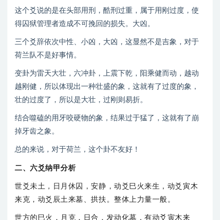
这个爻说的是在头部用刑，酷刑过重，属于用刚过度，使
得囚狱管理者造成不可挽回的损失。大凶。
三个爻辞依次中性、小凶，大凶，这显然不是吉象，对于
荷兰队不是好事情。
变卦为雷天大壮，六冲卦，上震下乾，阳乘健而动，越动
越刚健，所以体现出一种壮盛的象，这就有了过度的象，
壮的过度了，所以是大壮，过刚则易折。
结合噬磕的用牙咬硬物的象，结果过于猛了，这就有了崩
掉牙齿之象。
总的来说，对于荷兰，这个卦不友好！
二、六爻纳甲分析
世爻未土，日月休囚，安静，动爻巳火来生，动爻寅木
来克，动爻辰土来墓、拱扶。整体上力量一般。
世方的巳火，月克，日合，发动化墓，有动爻寅木来