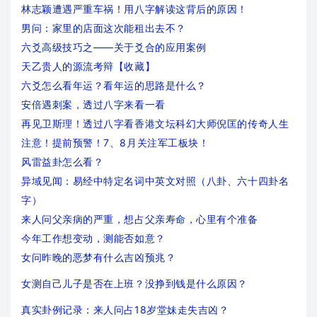
林志颖遭遇严重车祸！用八字解读这背后的原因！
男问：家里的店面这次能租出去不？
六爻高级技巧之——关于爻合的应用案例
天乙贵人的源流考辩【收藏】
六爻怎么看年运？看年运的思路是什么？
安倍遇刺案，透过八字来看一看
再见卫斯理！透过八字看香港文坛科幻大师倪匡的传奇人生
注意！提前预警！7、8月关注军工板块！
风雷益卦怎么看？
异域见闻：易经中特定名词中英文对照（八卦、六十四卦名
字）
来人问父亲病的严重，想占父亲寿命，心里有个准备
今年工作想变动，测能否如意？
女问昨晚的恶梦有什么吉凶预兆？
女测自己儿子是否在上班？没挣到钱是什么原因？
真实卦例记录：来人问占18岁堂妹走失吉凶？