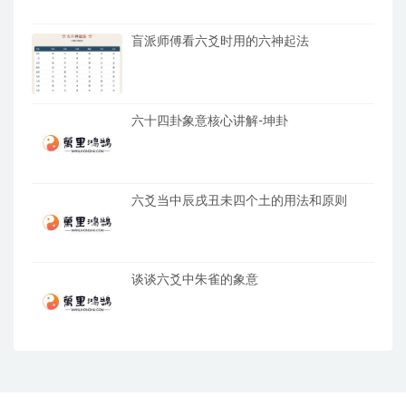
盲派师傅看六爻时用的六神起法
六十四卦象意核心讲解-坤卦
六爻当中辰戌丑未四个土的用法和原则
谈谈六爻中朱雀的象意