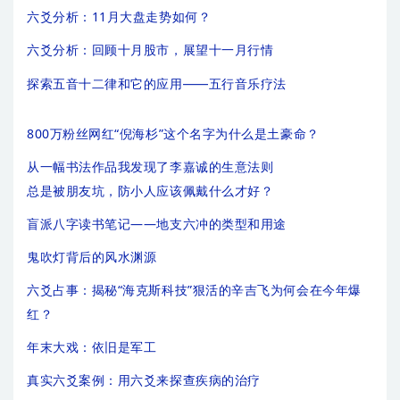
六爻分析：11月大盘走势如何？
六爻分析：回顾十月股市，展望十一月行情
探索五音十二律和它的应用——五行音乐疗法
800万粉丝网红“倪海杉”这个名字为什么是土豪命？
从一幅书法作品我发现了李嘉诚的生意法则
总是被朋友坑，防小人应该佩戴什么才好？
盲派八字读书笔记——地支六冲的类型和用途
鬼吹灯背后的风水渊源
六爻占事：揭秘“海克斯科技”狠活的辛吉飞为何会在今年爆
红？
年末大戏：依旧是军工
真实六爻案例：用六爻来探查疾病的治疗