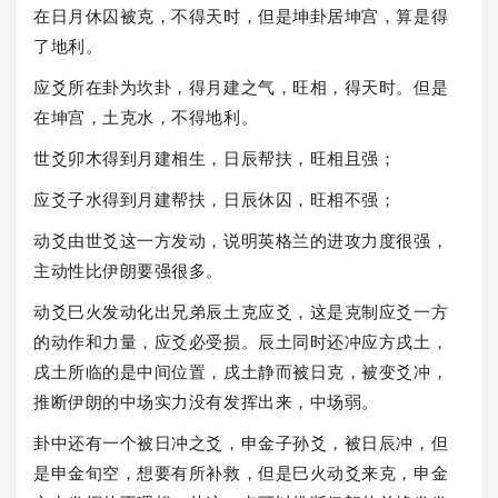
在日月休囚被克，不得天时，但是坤卦居坤宫，算是得
了地利。
应爻所在卦为坎卦，得月建之气，旺相，得天时。但是
在坤宫，土克水，不得地利。
世爻卯木得到月建相生，日辰帮扶，旺相且强；
应爻子水得到月建帮扶，日辰休囚，旺相不强；
动爻由世爻这一方发动，说明英格兰的进攻力度很强，
主动性比伊朗要强很多。
动爻巳火发动化出兄弟辰土克应爻，这是克制应爻一方
的动作和力量，应爻必受损。辰土同时还冲应方戌土，
戌土所临的是中间位置，戌土静而被日克，被变爻冲，
推断伊朗的中场实力没有发挥出来，中场弱。
卦中还有一个被日冲之爻，申金子孙爻，被日辰冲，但
是申金旬空，想要有所补救，但是巳火动爻来克，申金