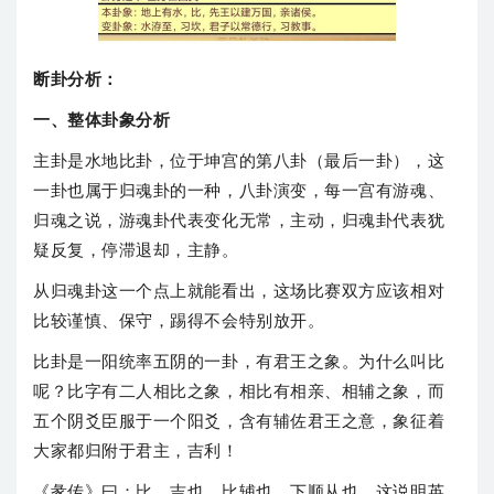
断卦分析：
一、整体卦象分析
主卦是水地比卦，位于坤宫的第八卦（最后一卦），这
一卦也属于归魂卦的一种，八卦演变，每一宫有游魂、
归魂之说，游魂卦代表变化无常，主动，归魂卦代表犹
疑反复，停滞退却，主静。
从归魂卦这一个点上就能看出，这场比赛双方应该相对
比较谨慎、保守，踢得不会特别放开。
比卦是一阳统率五阴的一卦，有君王之象。为什么叫比
呢？比字有二人相比之象，相比有相亲、相辅之象，而
五个阴爻臣服于一个阳爻，含有辅佐君王之意，象征着
大家都归附于君主，吉利！
《彖传》曰：比，吉也，比辅也，下顺从也。这说明英