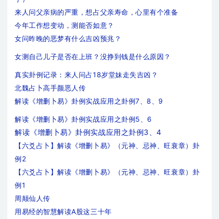
来人问父亲病的严重，想占父亲寿命，心里有个准备
今年工作想变动，测能否如意？
女问昨晚的恶梦有什么吉凶预兆？
女测自己儿子是否在上班？没挣到钱是什么原因？
真实卦例记录：来人问占18岁堂妹走失吉凶？
北魏占卜高手颜恶人传
解读《增删卜易》卦例实战应用之卦例7、8、9
解读《增删卜易》卦例实战应用之卦例5、6
解读《增删卜易》卦例实战应用之卦例3、4
【六爻占卜】解读《增删卜易》（元神、忌神、旺衰章）卦
例2
【六爻占卜】解读《增删卜易》（元神、忌神、旺衰章）卦
例1
周颠仙人传
用易经的智慧解读A股这三十年