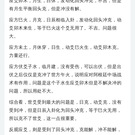
应爻卯木，月生，日休，发动化回头冲克，不吉，但是
有月生平衡回头克，但是冲没有解。
应方巳火，月克，日辰相临入卦，发动化回头冲克，动
爻卯木来生，等于巳火这个爻无用了。不吉。问题很
大。
应方未土，月休穿，日生，动爻巳火生，动爻卯木克。
力量还行。
应方伏爻子水，临月建，没有受伤，可以出伏，但是出
伏之后仅仅是克冲了世方午火，说明应对阿根廷中场战
术有作用，问题是这个子水生应爻卯木但是不解决冲的
问题，所以用处不大。
综合看，世爻受到最大的问题是，日克，动爻克，没有
受到冲，但是日辰入卦化为回头冲克，等于巳火无用，
所以克不了世爻，这一点很重要。
反观应爻，则是受到了回头冲克，克能解，冲不能解，