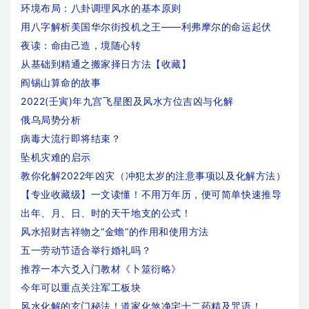
环境布局：八卦调理风水的基本原则
用八字解析美国华尔街投机之王——利弗摩尔的命运起伏
夜读：命由己造，境随心转
从基础到精通之搬家择日方法【收藏】
阎锡山算命的故事
2022(壬寅)年九宫飞星图及风水方位吉凶与化解
俄乌局势分析
病毒大流行即将结束？
坠机灾难的启示
教你化解2022年凶灾（冲犯太岁的注意事项以及化解方法）
【专业收藏级】一文读懂！不用万年历，便可简单快速推导
出年、月、日、时的天干地支的公式！
风水招财吉祥物之“金蟾”的作用和使用方法
五一劳动节适合举行婚礼吗？
推荐一本六爻入门教材《卜筮衍略》
今年可以重点关注军工板块
风水化解的玄门秘法！道家化煞净宅十二药精及咒语！