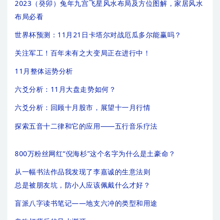
2023（癸卯）兔年九宫飞星风水布局及方位图解，家居风水
布局必看
世界杯预测：11月21日卡塔尔对战厄瓜多尔能赢吗？
关注军工！百年未有之大变局正在进行中！
11月整体运势分析
六爻分析：11月大盘走势如何？
六爻分析：回顾十月股市，展望十一月行情
探索五音十二律和它的应用——五行音乐疗法
800万粉丝网红“倪海杉”这个名字为什么是土豪命？
从一幅书法作品我发现了李嘉诚的生意法则
总是被朋友坑，防小人应该佩戴什么才好？
盲派八字读书笔记——地支六冲的类型和用途