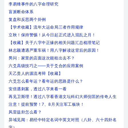
李易锋事件的八字命理研究
盲派断命体系
复盘和反思两个卦例
【学术收藏】流年大运命局三者作用规律
立秋！保持警惕！从今日起正式进入混乱之月！
【收藏】关于八字中正缘的相关问题汇总梳理笔记
林志颖遭遇严重车祸！用八字解读这背后的原因！
男问：家里的店面这次能租出去不？
六爻高级技巧之——关于爻合的应用案例
天乙贵人的源流考辩【收藏】
六爻怎么看年运？看年运的思路是什么？
安倍遇刺案，透过八字来看一看
再见卫斯理！透过八字看香港文坛科幻大师倪匡的传奇人生
注意！提前预警！7、8月关注军工板块！
风雷益卦怎么看？
异域见闻：易经中特定名词中英文对照（八卦、六十四卦名
字）