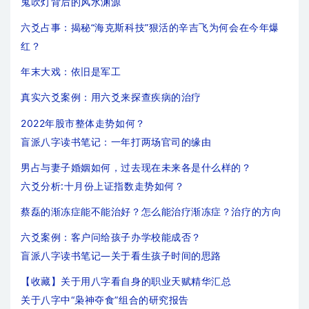
鬼吹灯背后的风水渊源
六爻占事：揭秘“海克斯科技”狠活的辛吉飞为何会在今年爆
红？
年末大戏：依旧是军工
真实六爻案例：用六爻来探查疾病的治疗
2022年股市整体走势如何？
盲派八字读书笔记：一年打两场官司的缘由
男占与妻子婚姻如何，过去现在未来各是什么样的？
六爻分析:十月份上证指数走势如何？
蔡磊的渐冻症能不能治好？怎么能治疗渐冻症？治疗的方向
六爻案例：客户问给孩子办学校能成否？
盲派八字读书笔记—关于看生孩子时间的思路
【收藏】关于用八字看自身的职业天赋精华汇总
关于八字中“枭神夺食”组合的研究报告