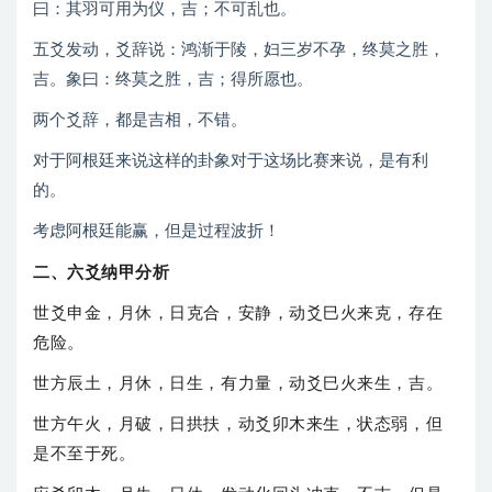
曰：其羽可用为仪，吉；不可乱也。
五爻发动，爻辞说：鸿渐于陵，妇三岁不孕，终莫之胜，
吉。象曰：终莫之胜，吉；得所愿也。
两个爻辞，都是吉相，不错。
对于阿根廷来说这样的卦象对于这场比赛来说，是有利
的。
考虑阿根廷能赢，但是过程波折！
二、六爻纳甲分析
世爻申金，月休，日克合，安静，动爻巳火来克，存在
危险。
世方辰土，月休，日生，有力量，动爻巳火来生，吉。
世方午火，月破，日拱扶，动爻卯木来生，状态弱，但
是不至于死。