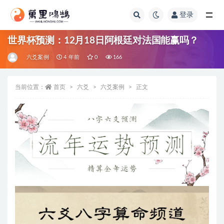
登录
全部
世界杯预测：12月18日阿根廷对法国能赢吗？
六爻案例
4 年前
0
166
当前位置：
首页
六爻
六爻案例
正文