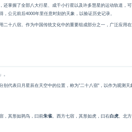
，还掌握了全部八大行星、成千小行星以及许多慧星的运动轨道，可
，公元前后4000年里任意时刻的天象，以验证历史记录。
用二十八宿。作为中国传统文化中的重要组成部分之一，广泛应用在
」。
分别代表日月星辰在天空中的位置，称为”二十八宿”，以作为观测天
宿，其形如鹑鸟，曰前
朱雀
。西方七宿，其形如虎，曰右
白虎
。北方