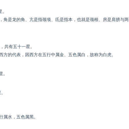
星。
，角是龙的角、亢是指颈项、氐是指本，也就是颈根、房是肩膀与两
，共有五十一星。
西方的代表，因西方在五行中属金、五色属白，故称为白虎。
星。
星。
行属水，五色属黑。