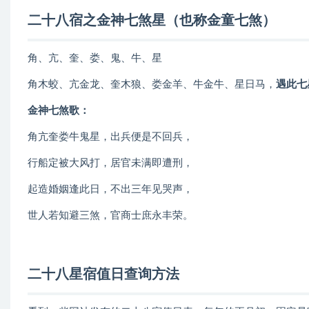
二十八宿之金神七煞星（也称
金童七煞
）
角、亢、奎、娄、鬼、牛、星
角木蛟、亢金龙、奎木狼、娄金羊、牛金牛、星日马，
遇此七
金神七煞歌：
角亢奎娄牛鬼星，出兵便是不回兵，
行船定被大风打，居官未满即遭刑，
起造婚姻逢此日，不出三年见哭声，
世人若知避三煞，官商士庶永丰荣。
二十八星宿值日查询方法