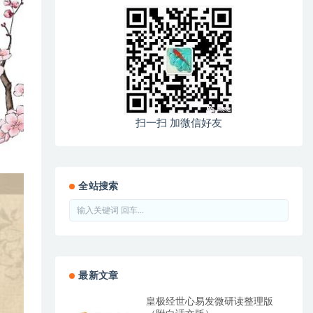
扫一扫 加微信好友
全站搜索
最新文章
皇极经世心易发微研读整理版