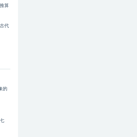
推算
古代
象的
七