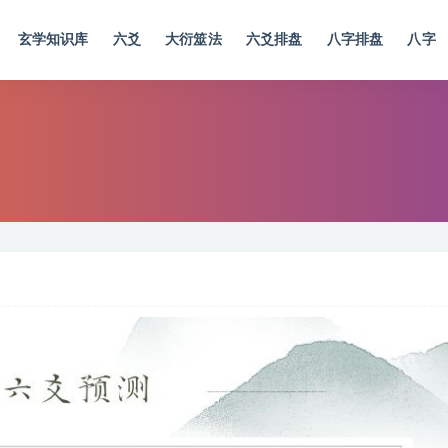
玄学知识库
六爻
大衍筮法
六爻排盘
八字排盘
八字