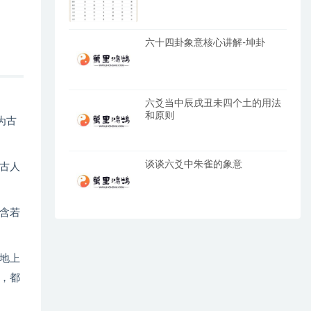
六十四卦象意核心讲解-坤卦
六爻当中辰戌丑未四个土的用法
和原则
为古
谈谈六爻中朱雀的象意
古人
含若
地上
，都