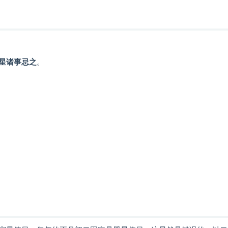
星诸事忌之
。