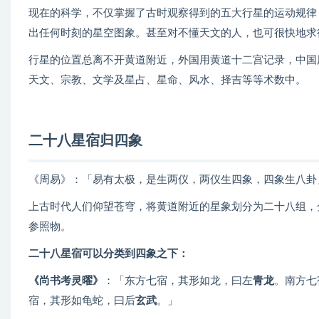
现在的科学，不仅掌握了古时观察得到的五大行星的运动规律
出任何时刻的星空图象。甚至对不懂天文的人，也可很快地求得
行星的位置总离不开黄道附近，外国用黄道十二宫记录，中国
天文、宗教、文学及星占、星命、风水、择吉等等术数中。
二十八星宿归四象
《周易》：「易有太极，是生两仪，两仪生四象，四象生八卦
上古时代人们仰望苍穹，将黄道附近的星象划分为二十八组，
参照物。
二十八星宿可以分类到四象之下：
《尚书考灵曜》
：「东方七宿，其形如龙，曰左
青龙
。南方七
宿，其形如龟蛇，曰后
玄武
。」