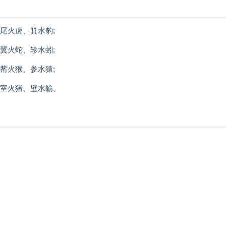
尾火虎、箕水豹;
翼火蛇、轸水蚓;
觜火猴、参水猿;
、室火猪、壁水貐。