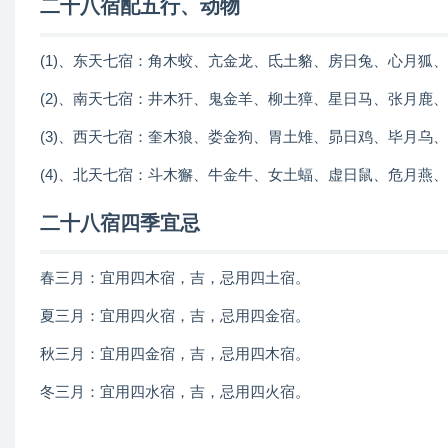
二十八宿配五行、动物
(1)、东天七宿：角木蛟、亢金龙、氐土貉、房日兔、心月狐、
(2)、南天七宿：井木犴、鬼金羊、柳土獐、星日马、张月鹿、
(3)、西天七宿：奎木狼、娄金狗、胃土雉、昴日鸡、毕月乌、
(4)、北天七宿：斗木獬、牛金牛、女土蝠、虚日鼠、危月燕
二十八宿四季宜忌
春三月：宜用四木宿，吉，忌用四土宿。
夏三月：宜用四火宿，吉，忌用四金宿。
秋三月：宜用四金宿，吉，忌用四木宿。
冬三月：宜用四水宿，吉，忌用四火宿。