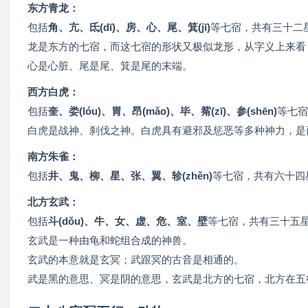
东方青龙：
包括
角、亢、氐(dī)、房、心、尾、箕(jī)
等七宿，共有三十二
龙是东方的七宿，而这七宿的形状又极似龙形，从字义上来看
心是心脏、尾是尾、箕是尾的末端。
西方白虎：
包括
奎、娄(lóu)、胃、昂(mǎo)、毕、觜(zī)、参(shēn)
等七宿
白虎是战神、刹伐之神。白虎具有避邪及惩恶等多种神力，是
南方朱雀：
包括
井、鬼、柳、星、张、翼、轸(zhěn)
等七宿，共有六十四
北方玄武：
包括
斗(dǒu)、牛、女、虚、危、室、壁
等七宿，共有三十五
玄武是一种由龟和蛇组合成的神兽。
玄武的本意就是玄冥；武跟冥的古音是相通的。
武是黑的意思、冥是阴的意思，玄武是北方的七宿，北方在五