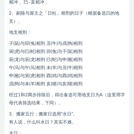
相冲 、巳–亥相冲 。
2、剔除与屋主之「日柱」相刑的日子（根据备选日的地
支）。
地支相刑：
子(鼠)与卯(兔)相刑 丑(牛)与戌(狗)相刑
寅(虎)与巳(蛇)相刑 卯(兔)与子(鼠)相刑
辰(龙)与辰(龙)相刑 巳(蛇)与申(猴)相刑
午(马)与午(马)相刑 未(羊)与丑(牛)相刑
申(猴)与寅(虎)相刑 酉(鸡)与酉(鸡)相刑
戌(狗)与未(羊)相刑 亥(猪)与亥(猪)相刑
经过1和2两步排除后，得出备选可用地支日为A（这里用字
母代表筛选结果，下同）。
3、搬家五行：搬家日选用“水日”。
有人说，什么叫水日？其实不难。
水日：