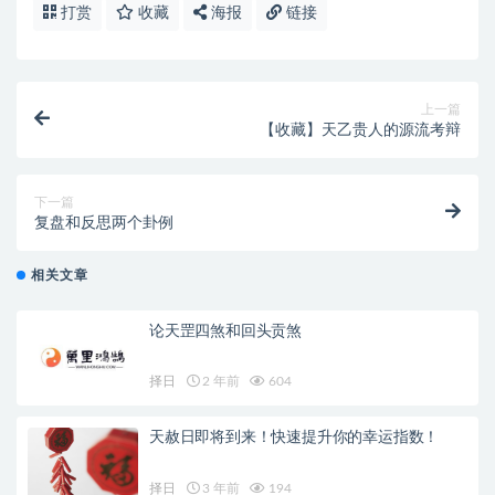
打赏
收藏
海报
链接
上一篇
【收藏】天乙贵人的源流考辩
下一篇
复盘和反思两个卦例
相关文章
论天罡四煞和回头贡煞
择日
2 年前
604
天赦日即将到来！快速提升你的幸运指数！
择日
3 年前
194