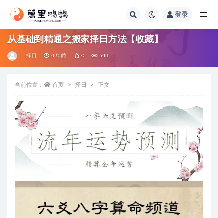
登录
全部
从基础到精通之搬家择日方法【收藏】
择日
4 年前
0
548
当前位置：
首页
择日
正文