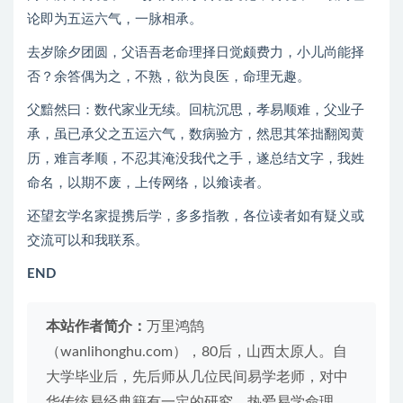
论即为五运六气，一脉相承。
去岁除夕团圆，父语吾老命理择日觉颇费力，小儿尚能择
否？余答偶为之，不熟，欲为良医，命理无趣。
父黯然曰：数代家业无续。回杭沉思，孝易顺难，父业子
承，虽已承父之五运六气，数病验方，然思其笨拙翻阅黄
历，难言孝顺，不忍其淹没我代之手，遂总结文字，我姓
命名，以期不废，上传网络，以飨读者。
还望玄学名家提携后学，多多指教，各位读者如有疑义或
交流可以和我联系。
END
本站作者简介：
万里鸿鹄
（wanlihonghu.com），80后，山西太原人。自
大学毕业后，先后师从几位民间易学老师，对中
华传统易经典籍有一定的研究，热爱易学命理，