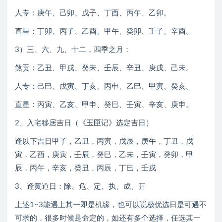
人专：庚午、己卯、戊子、丁酉、丙午、乙卯。
直星：丁卯、丙子、乙酉、甲午、癸卯、壬子、辛酉。
3）三、六、九、十二，四季之月：
煞贡：乙丑、甲戌、癸未、壬辰、辛丑、庚戌、己未。
人专：己巳、戊寅、丁亥、丙申、乙巳、甲寅、癸亥。
直星：丙寅、乙亥、甲申、癸巳、壬寅、辛亥、庚申。
2、入宅移居吉日（《玉匣记》选定吉日）
逢以下吉日甲子，乙丑，丙寅，戊辰，庚午，丁丑，戊
寅，乙酉，庚寅，壬辰，癸巳，乙未，壬寅，癸卯，甲
辰，丙午，辛亥，癸丑，丙辰，丁巳，壬戌
3、逢黄道日：除、危、定、执、成、开
上述1~3能遇上其一即是机缘，也可以说极优选日是可遇不
可求的，很多时候是命定的，如还有多个选择，任选其一