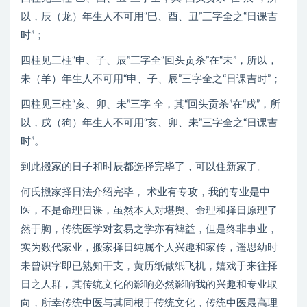
以，辰（龙）年生人不可用“巳、酉、丑”三字全之“日课吉
时”；
四柱见三柱“申、子、辰”三字全“回头贡杀”在“未”，所以，
未（羊）年生人不可用“申、子、辰”三字全之“日课吉时”；
四柱见三柱“亥、卯、未”三字 全，其“回头贡杀”在“戌”，所
以，戌（狗）年生人不可用“亥、卯、未”三字全之“日课吉
时”。
到此搬家的日子和时辰都选择完毕了，可以住新家了。
何氏搬家择日法介绍完毕， 术业有专攻，我的专业是中
医，不是命理日课，虽然本人对堪舆、命理和择日原理了
然于胸，传统医学对玄易之学亦有裨益，但是终非事业，
实为数代家业，搬家择日纯属个人兴趣和家传，遥思幼时
未曾识字即已熟知干支，黄历纸做纸飞机，嬉戏于来往择
日之人群，其传统文化的影响必然影响我的兴趣和专业取
向，所幸传统中医与其同根于传统文化，传统中医最高理