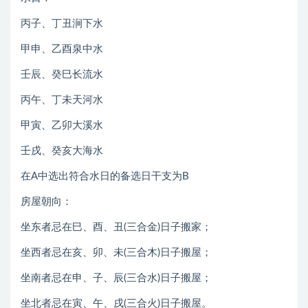
丙子、丁丑涧下水
甲申、乙酉泉中水
壬辰、癸巳长流水
丙午、丁未天河水
甲寅、乙卯大溪水
壬戌、癸亥大海水
在A中选出符合水日的备选日干支为B
房屋朝向：
坐东者忌在巳、酉、丑(三合金)日子搬家；
坐西者忌在亥、卯、未(三合木)日子搬屋；
坐南者忌在申、子、辰(三合水)日子搬屋；
坐北者忌在寅、午、戌(三合火)日子搬屋。