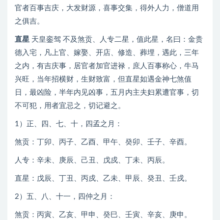
官者百事吉庆，大发财源，喜事交集，得外人力，僧道用
之俱吉。
直星
天皇銮驾 不及煞贡、人专二星，值此星，名曰：金贵
德入宅，凡上官、嫁娶、开店、修造、葬埋，遇此，三年
之内，有吉庆事，居官者加官进禄，庶人百事称心，牛马
兴旺，当年招横财，生财致富，但直星如遇金神七煞值
日，最凶险，半年内见凶事，五月内主夫妇累遭官事，切
不可犯，用者宜忌之，切记避之。
1）正、四、七、十，四孟之月：
煞贡：丁卯、丙子、乙酉、甲午、癸卯、壬子、辛酉。
人专：辛未、庚辰、己丑、戊戍、丁未、丙辰。
直星：戊辰、丁丑、丙戍、乙未、甲辰、癸丑、壬戍。
2）五、八、十一，四仲之月：
煞贡：丙寅、乙亥、甲申、癸巳、壬寅、辛亥、庚申。