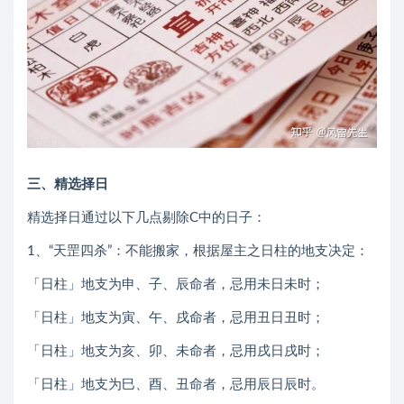
三、精选择日
精选择日通过以下几点剔除C中的日子：
1、“天罡四杀”：不能搬家，根据屋主之日柱的地支决定：
「日柱」地支为申、子、辰命者，忌用未日未时；
「日柱」地支为寅、午、戌命者，忌用丑日丑时；
「日柱」地支为亥、卯、未命者，忌用戌日戌时；
「日柱」地支为巳、酉、丑命者，忌用辰日辰时。