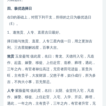
四、极优选择日
在D的基础上，对照下列干支，所得的之日为极优选日
（E）。
1、逢煞贡、人专、直星吉日最好。
择日能与煞贡、直星、人专三星内值一日，用之更加吉
利。三吉星能解凶星，百事大吉。
煞贡
玉皇銮驾 值此星，名曰：青龙、天德符入宅，凡造
作、起盖、嫁娶、移徙、上任赴官、造桥、葬埋，遇此，
三年之内，有官者禄位高迁，无官者田宅进益，富贵兴
旺，主有贵子，大发财源，父慈子孝，奴仆成行，所为多
吉，不拘大小事，百无禁忌。
人专
紫薇銮驾 值此星，名曰：太阴、金堂符入宅，凡造
作、嫁娶、移徙、上任赴官、入宅、入学、开店、葬埋，
遇此，一年之内，主有贵子，三年之内，有官者升官，无