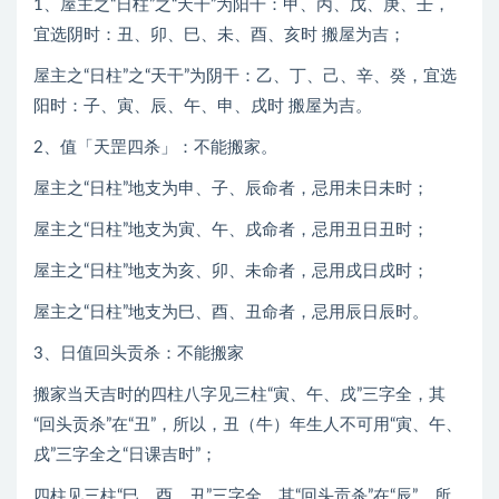
1、屋主之“日柱”之“天干”为阳干：甲、丙、戊、庚、壬，
宜选阴时：丑、卯、巳、未、酉、亥时 搬屋为吉；
屋主之“日柱”之“天干”为阴干：乙、丁、己、辛、癸，宜选
阳时：子、寅、辰、午、申、戌时 搬屋为吉。
2、值「天罡四杀」：不能搬家。
屋主之“日柱”地支为申、子、辰命者，忌用未日未时；
屋主之“日柱”地支为寅、午、戌命者，忌用丑日丑时；
屋主之“日柱”地支为亥、卯、未命者，忌用戌日戌时；
屋主之“日柱”地支为巳、酉、丑命者，忌用辰日辰时。
3、日值回头贡杀：不能搬家
搬家当天吉时的四柱八字见三柱“寅、午、戌”三字全，其
“回头贡杀”在“丑”，所以，丑（牛）年生人不可用“寅、午、
戌”三字全之“日课吉时”；
四柱见三柱“巳、酉、丑”三字全，其“回头贡杀”在“辰”，所