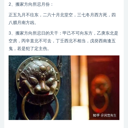
2、搬家方向所忌月份：
正五九月不往东，二六十月北堂空，三七冬月西方死，四
八腊月南方凶。
3、搬家方向所忌日的天干：甲己不可向东方，乙庚东北是
空房，丙辛直北不可去，丁壬西北不相当，戊癸西南逢五
鬼，若是犯了定主伤。