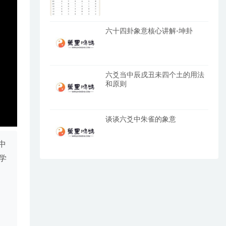
六十四卦象意核心讲解-坤卦
六爻当中辰戌丑未四个土的用法
和原则
谈谈六爻中朱雀的象意
中
学