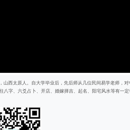
），80后，山西太原人。自大学毕业后，先后师从几位民间易学老师，对
柱八字、六爻占卜、开店、婚嫁择吉、起名、阳宅风水等有一定