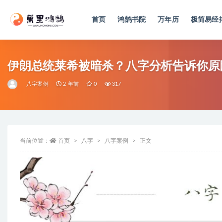
首页
鸿鹄书院
万年历
极简易经
全部
伊朗总统莱希被暗杀？八字分析告诉你原
八字案例
2 年前
0
317
当前位置：
首页
八字
八字案例
正文