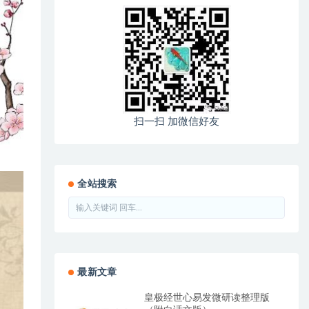
扫一扫 加微信好友
全站搜索
最新文章
皇极经世心易发微研读整理版