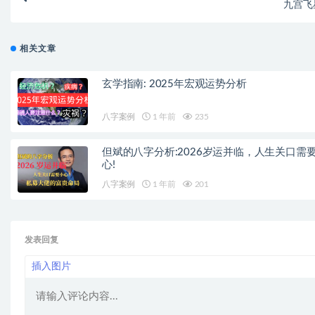
九宫飞
相关文章
玄学指南: 2025年宏观运势分析
八字案例
1 年前
235
但斌的八字分析:2026岁运并临，人生关口需
心!
八字案例
1 年前
201
发表回复
插入图片