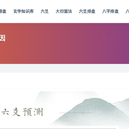
排盘
玄学知识库
六爻
大衍筮法
六爻排盘
八字排盘
因