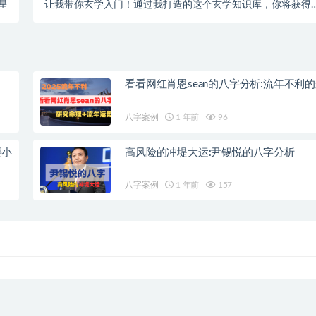
星
让我带你玄学入门！通过我打造的这个玄学知识库，你将获得
统全面的玄学基础知识！
看看网红肖恩sean的八字分析:流年不利
八字案例
1 年前
96
要小
高风险的冲堤大运:尹锡悦的八字分析
八字案例
1 年前
157