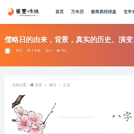
首页
万年历
极简易经排盘
玄学
全部
儒略日的由来，背景，真实的历史、演变
择日
3 年前
0
981
当前位置：
首页
择日
正文