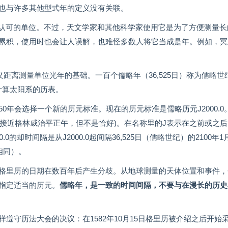
也与许多其他型式年的定义没有关联。
）认可的单位。不过，天文学家和其他科学家使用它是为了方便测量长
累积，使用时也会让人误解，也难怪多数人将它当成是年。例如，冥
。
距离测量单位光年的基础。一百个儒略年（36,525日）称为儒略世
来计算太阳系的历表。
年会选择一个新的历元标准。现在的历元标准是儒略历元J2000.0
00(很接近格林威治平正午，但不是恰好)。在名称里的J表示在之前或之
0的却时间隔是从J2000.0起间隔36,525日（儒略世纪）的2100年1
相同）。
格里历的日期在数百年后产生分歧。从地球测量的天体位置和事件，
指定适当的历元。
儒略年，是一致的时间间隔，不要与在漫长的历史
遵守历法大会的决议：在1582年10月15日格里历被介绍之后开始