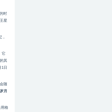
的时
王星
纪，
。它
后的其
月1日
会随
岁月
采用格