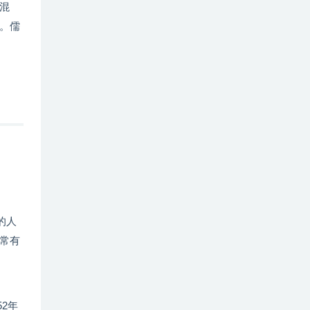
混
。儒
的人
常有
2年