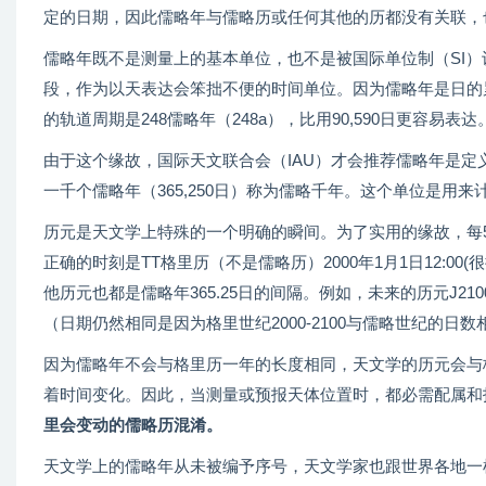
定的日期，因此儒略年与儒略历或任何其他的历都没有关联，
儒略年既不是测量上的基本单位，也不是被国际单位制（SI
段，作为以天表达会笨拙不便的时间单位。因为儒略年是日的
的轨道周期是248儒略年（248a），比用90,590日更容易表达
由于这个缘故，国际天文联合会（IAU）才会推荐儒略年是定义
一千个儒略年（365,250日）称为儒略千年。这个单位是用
历元是天文学上特殊的一个明确的瞬间。为了实用的缘故，每50
正确的时刻是TT格里历（不是儒略历）2000年1月1日12:
他历元也都是儒略年365.25日的间隔。例如，未来的历元J2100.
（日期仍然相同是因为格里世纪2000-2100与儒略世纪的日数
因为儒略年不会与格里历一年的长度相同，天文学的历元会与
着时间变化。因此，当测量或预报天体位置时，都必需配属和
里会变动的儒略历混淆。
天文学上的儒略年从未被编予序号，天文学家也跟世界各地一样