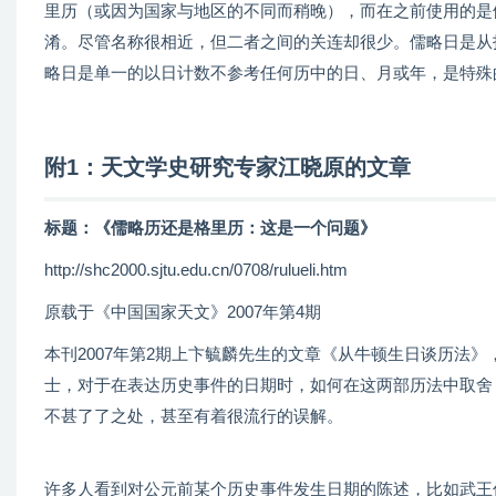
里历（或因为国家与地区的不同而稍晚），而在之前使用的是
淆。尽管名称很相近，但二者之间的关连却很少。儒略日是从
略日是单一的以日计数不参考任何历中的日、月或年，是特殊
附1：天文学史研究专家
江晓原的文章
标题：《儒略历还是格里历：这是一个问题》
http://shc2000.sjtu.edu.cn/0708/rulueli.htm
原载于《中国国家天文》2007年第4期
本刊2007年第2期上卞毓麟先生的文章《从牛顿生日谈历法
士，对于在表达历史事件的日期时，如何在这两部历法中取舍
不甚了了之处，甚至有着很流行的误解。
许多人看到对公元前某个历史事件发生日期的陈述，比如武王伐纣