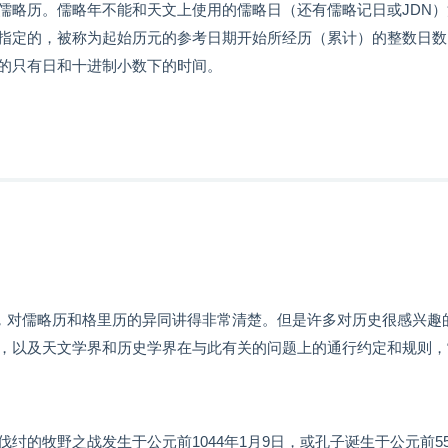
儒略历。儒略年不能和天文上使用的儒略日（还有儒略记日或JDN）
指定的，被称为起始历元的参考日期开始所经历（累计）的整数日数
的只有日和十进制小数下的时间。
》，对儒略历和格里历的异同讲得非常清楚。但是许多对历史很感兴趣
，以及天文学界和历史学界在与此有关的问题上的通行约定和规则，
的牧野之战发生于公元前1044年1月9日，或孔子诞生于公元前55