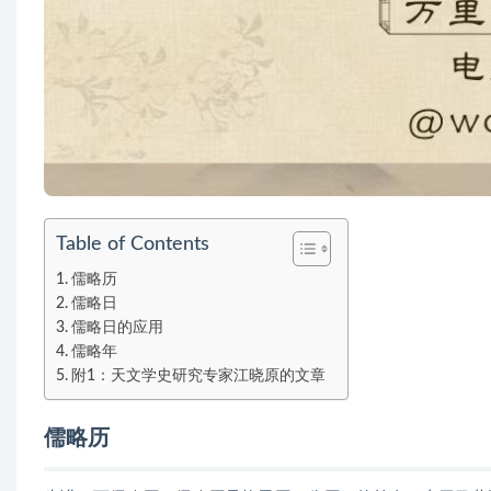
Table of Contents
儒略历
儒略日
儒略日的应用
儒略年
附1：天文学史研究专家江晓原的文章
儒略历