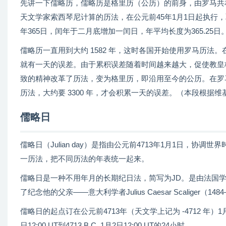
先讲一下儒略历，儒略历是格里历（公历）的前身，由罗马共和国独
天文学家索西琴尼计算的历法，在公元前45年1月1日起执行
年365日，闰年于二月底增加一闰日，年平均长度为365.25
儒略历一直用到大约 1582 年，这时各国开始使用罗马历法。在儒略历里
就有一天的误差。由于累积误差随着时间越来越大，促使教皇格里高利十三世（
致的精神改革了历法，变为格里历，即沿用至今的公历。在罗马历法里，一年
历法，大约要 3300 年，才会积累一天的误差。（本段根据
儒略日
儒略日（Julian day）是指由公元前4713年1月1日，
一历法，把不同历法的年表统一起来。
儒略日是一种不用年月的长期纪日法，简写为JD。是由法国学者Joseph
了纪念他的父亲——意大利学者Julius Caesar Scaliger（1484
儒略日的起点订在公元前4713年（天文学上记为 -4712 年）1月1日
日12:00 UT到4713 B.C. 1月2日12:00 UT的24小时。