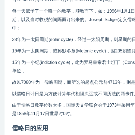
每一天赋予了一个唯一的数字，顺数而下，如：1996年1月1日12
期，以及当时收税的间隔而订出来的。Joseph Scliger定义儒略
中：
28年为一太阳周期(solar cycle)，经过一太阳周期，则星
19年为一太阴周期，或称默冬章(Metonic cycle)，因2
15年为一小纪(indiction cycle)，此为罗马皇帝君士坦丁
单位，
故以7980年为一儒略周期，而所选的起点公元前4713年，
以儒略日计日是为方便计算年代相隔久远或不同历法的两事件
由于儒略日数字位数太多，国际天文学联合会于1973年采用简化儒略日
是1858年11月17日世界时0时。
儒略日的应用