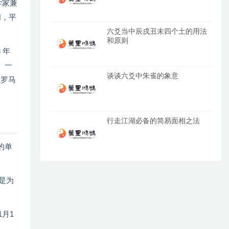
学家兼
闰，平
六爻当中辰戌丑未四个土的用法
和原则
 年
t）一
谈谈六爻中朱雀的象意
于罗马
行走江湖必备的简易面相之法
的单
说是为
1月1