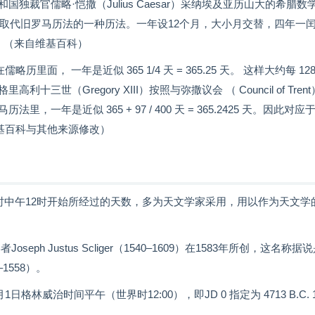
裁官儒略·恺撒（Julius Caesar）采纳埃及亚历山大的希腊数
，取代旧罗马历法的一种历法。一年设12个月，大小月交替，四年一
日。（来自维基百科）
面， 一年是近似 365 1/4 天 = 365.25 天。 这样大约每 128
Gregory XIII）按照与弥撒议会 （ Council of Tren
是近似 365 + 97 / 400 天 = 365.2425 天。因此对应
维基百科与其他来源修改）
协调世界时中午12时开始所经过的天数，多为天文学家采用，用以作为天文学
 Justus Scliger（1540–1609）在1583年所创，这名称据
–1558）。
格林威治时间平午（世界时12:00），即JD 0 指定为 4713 B.C. 