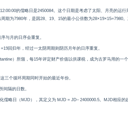
:00:00的儒略日是2450084。这个日期是考虑了太阳、月亮的运行
周期为7980年，是因28、19、15的最小公倍数为28×19×15=7980
期的日序与月的日序会重复。
35朔望月=19回归年，经过一太阴周期则阴历月年的日序重复。
（Constantine）所颁，每15年评定财产价值以供课税，成为古罗马用的一
则是这三个循环周期同时开始的最近年份。
所间隔的日数。
（MJD），其定义为 MJD = JD– 2400000.5。MJD相应的