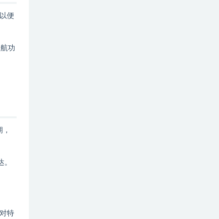
以便
导航功
期，
达。
对特