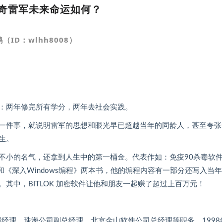
奇雷军未来命运如何？
（ID：wlhh8008）
：两年修完所有学分，两年去社会实践。
一件事，就说明雷军的思想和眼光早已超越当年的同龄人，甚至夸张
生。
不小的名气，还拿到人生中的第一桶金。代表作如：免疫90杀毒软
》和《深入Windows编程》两本书，他的编程内容有一部分还写入当
其中，BITLOK 加密软件让他和朋友一起赚了超过上百万元！
部经理、珠海公司副总经理、北京金山软件公司总经理等职务。1998