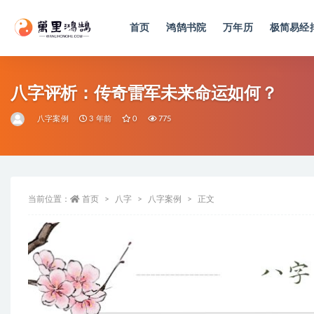
首页
鸿鹄书院
万年历
极简易经
全部
八字评析：传奇雷军未来命运如何？
八字案例
3 年前
0
775
当前位置：
首页
八字
八字案例
正文