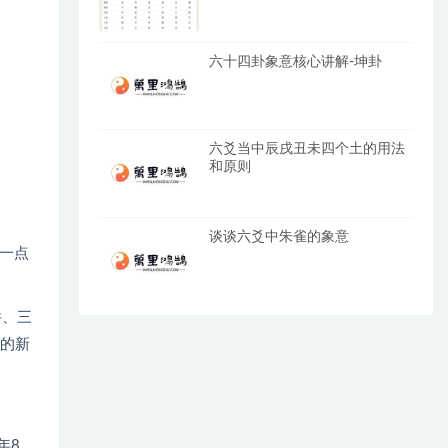
六十四卦象意核心讲解-坤卦
六爻当中辰戌丑未四个土的用法
和原则
谈谈六爻中朱雀的象意
一点
件、三
年的新
年8