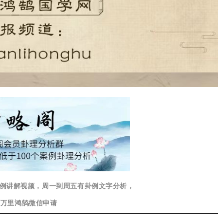
卦例讲解视频，周一到周五有卦例文字分析，
加万里鸿鹄微信
申请