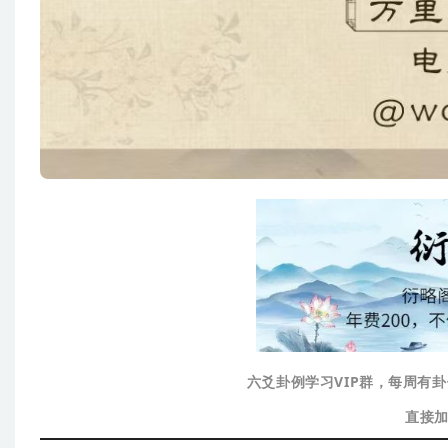
六爻卦例学习VIP群，每周有
直接