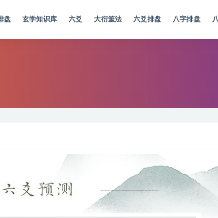
排盘
玄学知识库
六爻
大衍筮法
六爻排盘
八字排盘