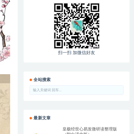
扫一扫 加微信好友
全站搜索
最新文章
皇极经世心易发微研读整理版