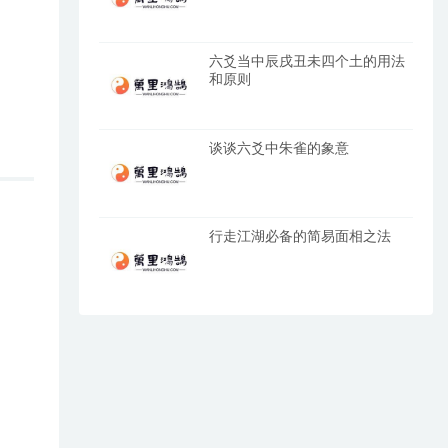
六爻当中辰戌丑未四个土的用法
和原则
谈谈六爻中朱雀的象意
行走江湖必备的简易面相之法