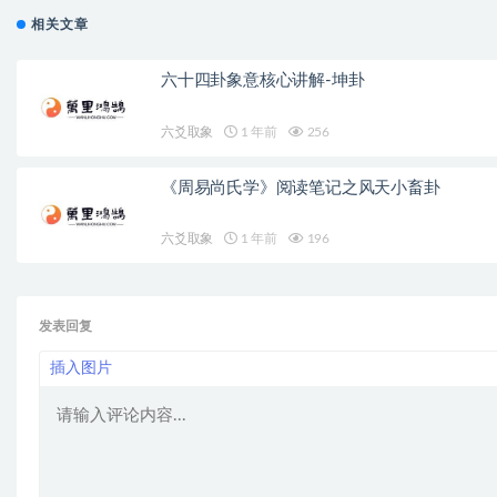
相关文章
六十四卦象意核心讲解-坤卦
六爻取象
1 年前
256
《周易尚氏学》阅读笔记之风天小畜卦
六爻取象
1 年前
196
发表回复
插入图片