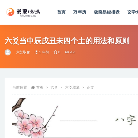
首页
万年历
极简易经排盘
玄学
全部
六爻当中辰戌丑未四个土的用法和原则
六爻取象
1 年前
0
206
当前位置：
首页
六爻
六爻取象
正文