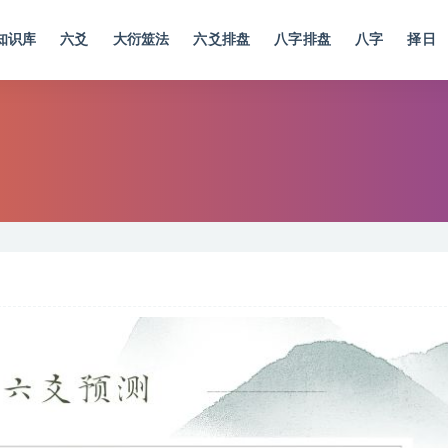
知识库
六爻
大衍筮法
六爻排盘
八字排盘
八字
择日