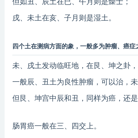
但如丑、辰土在已、午月则是燥士；
戌、未土在亥、子月则是湿土。
四个土在测病方面的象，一般多为肿瘤、癌症
未、戌土发动临旺地，在艮、坤之卦，
一般辰、丑土为良性肿瘤，可以治，未
但艮、坤宫中辰和丑，同样为癌，还是
肠胃癌一般在三、四交上。