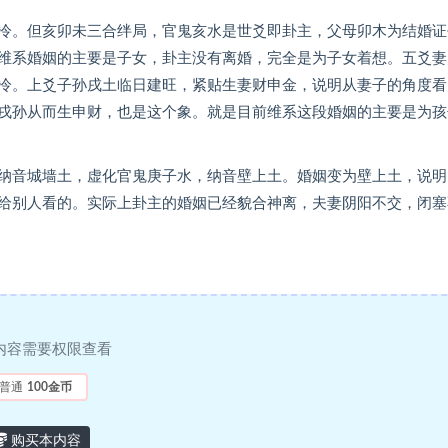
冷。但亥卯未三合绊局，官鬼亥水是世爻即卦主，父母卯木为结婚证
维系婚姻的主要是子女，卦主没有离婚，完全是为子女着想。五爻妻
冷。上爻子孙戌土临日建旺，紧贴生妻财申金，说明从妻子的角度看
戌孙从而生申财，也是这个象。就是目前维系这段婚姻的主要是为孩
纳音城墙土，虚化官鬼庚子水，纳音壁上土。婚姻变为壁上土，说明
给别人看的。实际上卦主的婚姻已经貌合神离，夫妻阴阳不交，闭塞
内容需要权限查看
普通
100金币
购买本内容