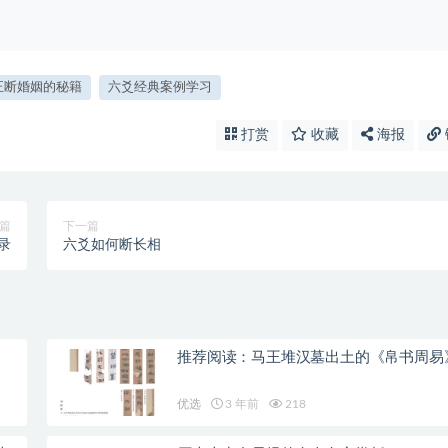
正断婚姻的秘籍
六爻经典案例学习
打赏
收藏
海报
篇
下一篇
录
六爻如何断长相
推荐阅读：马王堆汉墓出土的《帛书周易
优选
3 年前
218