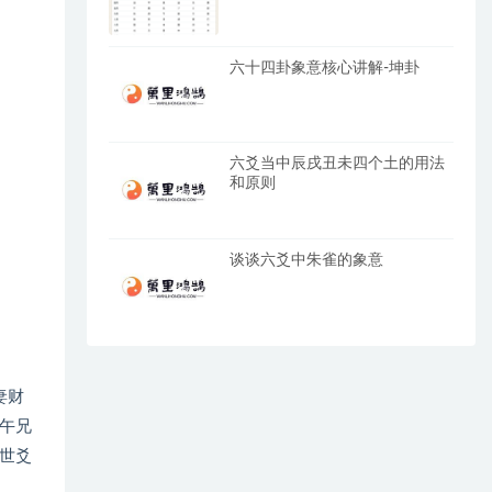
六十四卦象意核心讲解-坤卦
六爻当中辰戌丑未四个土的用法
和原则
谈谈六爻中朱雀的象意
妻财
午兄
世爻