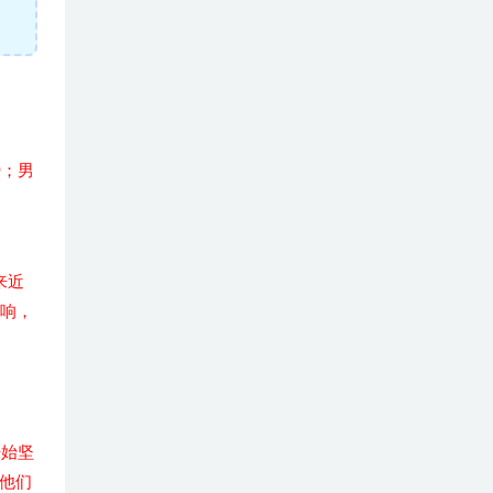
势；男
来近
影响，
开始坚
他们