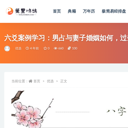
首页
典籍
万年历
极简易经排盘
全部
六爻案例学习：男占与妻子婚姻如何，过
优选
4 年前
0
660
100
当前位置：
首页
优选
正文