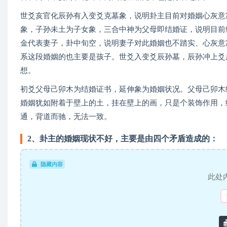
世爻亥官化辰孙有入变爻克墓象，说明卦主目前对婚姻心灰意
象，子孙未土为子女象，三合中神为父母即结婚证，说明目前
金代表妻子，卦中旬空，说明妻子对此婚姻也不踏实、心灰意
系这段婚姻的也主要是孩子。世爻入变爻辰孙墓，辰孙冲上爻
想。
初爻父母己卯木为结婚证书，延伸象为婚姻状况。父母己卯木
婚姻犹如附着于壁上的土，挂在壁上的画，只是个装饰作用，
通，背道而驰，无法一致。
2、卦主的婚姻现状不好，主要是由四个矛盾造成的：
隐藏内容
此处