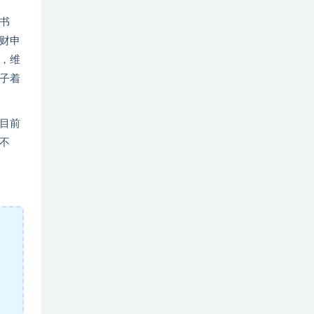
书
财申
，维
子着
目前
不