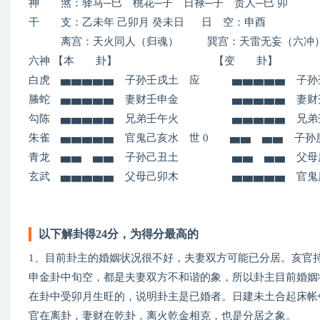
神 煞：驿马─巳 桃花─子 日禄─子 贵人─巳 卯
干 支：乙未年 己卯月 癸未日 日 空：申酉
离宫：天火同人（归魂） 巽宫：天雷无妄（六冲
六神 【本 卦】 【变 卦】
白虎 ▅▅▅▅▅ 子孙壬戌土 应 ▅▅▅▅▅ 
螣蛇 ▅▅▅▅▅ 妻财壬申金 ▅▅▅▅▅ 妻
勾陈 ▅▅▅▅▅ 兄弟壬午火 ▅▅▅▅▅ 兄弟
朱雀 ▅▅▅▅▅ 官鬼己亥水 世 0 ▅▅ ▅▅ 
青龙 ▅▅ ▅▅ 子孙己丑土 ▅▅ ▅▅ 父
玄武 ▅▅▅▅▅ 父母己卯木 ▅▅▅▅▅ 官鬼
以下解卦得24分，为得分最高的
1、目前卦主的婚姻状况很不好，夫妻双方可能已分居。亥官
申金卦中旬空，都是夫妻双方不和谐的象，所以卦主目前婚姻
在卦中受卯月生旺的，说明卦主是已婚者。日建未土合起床帐
官在离卦，妻财在乾卦，离火乾金相克，也是分居之象。