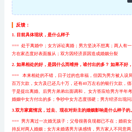
反馈：
1. 目前具体现状，是什么样子
=== 处于离婚中；女方诉讼离婚；男方坚决不想离；两人有
方在家态度好表面服从；双方因经济原因造成婚姻分裂
2. 如果相处的好，是因什么而维持，谁付出的多？ 如果不好
=== 本来相处的不错，日子过的也幸福，但因为男方被人设
百万欠款，女方及已还几十万，还有40万左右的银行欠款，
于是提出离婚。后男方弟弟出面调和， 女方答应给男方半年
婚姻中女方付出的多；争吵中女方态度强硬；男方经济出现问
3.双方家庭情况，过去、现在对卦主的婚姻影响是什么样子的
=== 男方离过一次婚无孩子；父母很善良现都已不在；婚前
持反对两人婚姻；女方未婚遇男方谈感情，男方家人不同意两