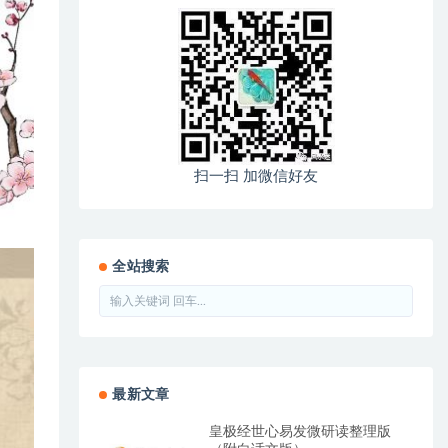
扫一扫 加微信好友
全站搜索
最新文章
皇极经世心易发微研读整理版