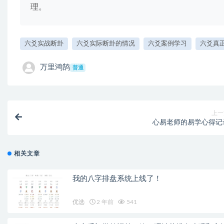
理。
六爻实战断卦
六爻实际断卦的情况
六爻案例学习
六爻真
万里鸿鹄
普通
上一
心易老师的易学心得记
相关文章
我的八字排盘系统上线了！
优选
2 年前
541