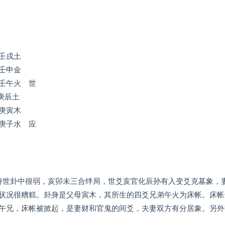
）
子孙壬戌土
财壬申金
壬午火 世
子孙庚辰土
母庚寅木
庚子水 应
持世卦中很弱，亥卯未三合绊局，世爻亥官化辰孙有入变爻克墓象，
状况很糟糕。卦身是父母寅木，其所生的四爻兄弟午火为床帐。床帐
午兄，床帐被掀起，是妻财和官鬼的间爻，夫妻双方有分居象。另外