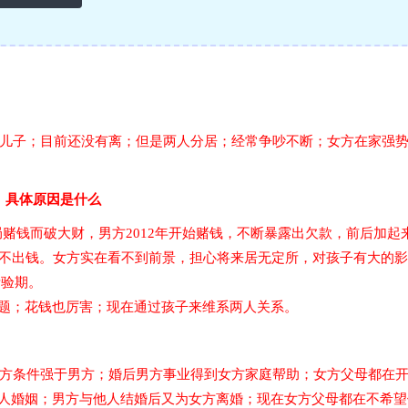
一儿子；目前还没有离；但是两人分居；经常争吵不断；女方在家强
， 具体原因是什么
局赌钱而破大财，男方2012年开始赌钱，不断暴露出欠款，前后加起
借不出钱。女方实在看不到前景，担心将来居无定所，对孩子有大的
考验期。
题；花钱也厉害；现在通过孩子来维系两人关系。
。
女方条件强于男方；婚后男方事业得到女方家庭帮助；女方父母都在
人婚姻；男方与他人结婚后又为女方离婚；现在女方父母都在不希望