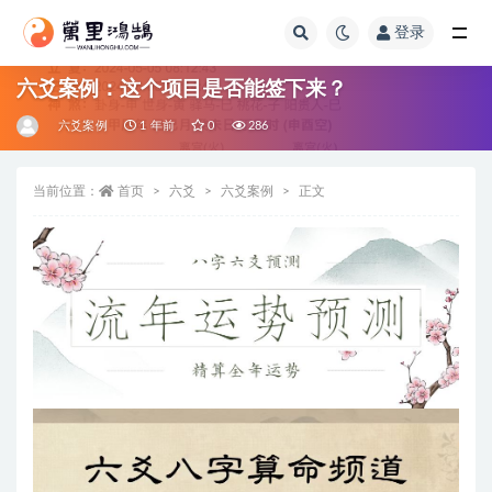
登录
全部
六爻案例：这个项目是否能签下来？
六爻案例
1 年前
0
286
当前位置：
首页
六爻
六爻案例
正文