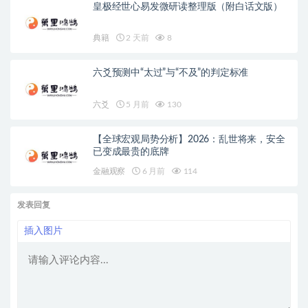
皇极经世心易发微研读整理版（附白话文版）
典籍
2 天前
8
六爻预测中“太过”与“不及”的判定标准
六爻
5 月前
130
【全球宏观局势分析】2026：乱世将来，安全
已变成最贵的底牌
金融观察
6 月前
114
发表回复
插入图片