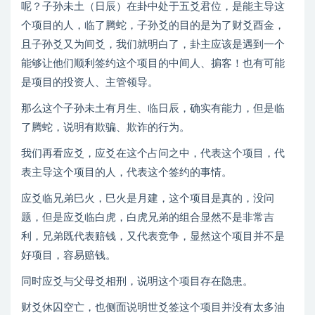
呢？子孙未土（日辰）在卦中处于五爻君位，是能主导这
个项目的人，临了腾蛇，子孙爻的目的是为了财爻酉金，
且子孙爻又为间爻，我们就明白了，卦主应该是遇到一个
能够让他们顺利签约这个项目的中间人、掮客！也有可能
是项目的投资人、主管领导。
那么这个子孙未土有月生、临日辰，确实有能力，但是临
了腾蛇，说明有欺骗、欺诈的行为。
我们再看应爻，应爻在这个占问之中，代表这个项目，代
表主导这个项目的人，代表这个签约的事情。
应爻临兄弟巳火，巳火是月建，这个项目是真的，没问
题，但是应爻临白虎，白虎兄弟的组合显然不是非常吉
利，兄弟既代表赔钱，又代表竞争，显然这个项目并不是
好项目，容易赔钱。
同时应爻与父母爻相刑，说明这个项目存在隐患。
财爻休囚空亡，也侧面说明世爻签这个项目并没有太多油