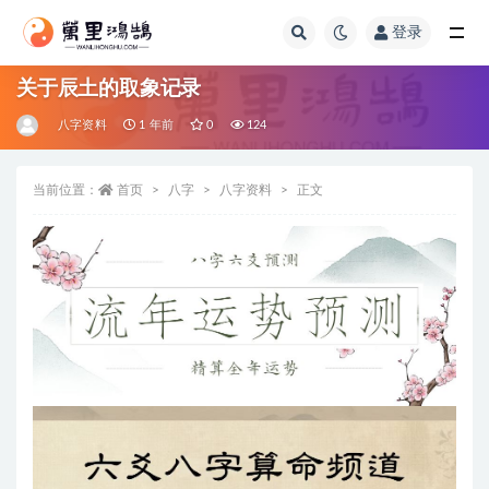
登录
全部
关于辰土的取象记录
八字资料
1 年前
0
124
当前位置：
首页
八字
八字资料
正文