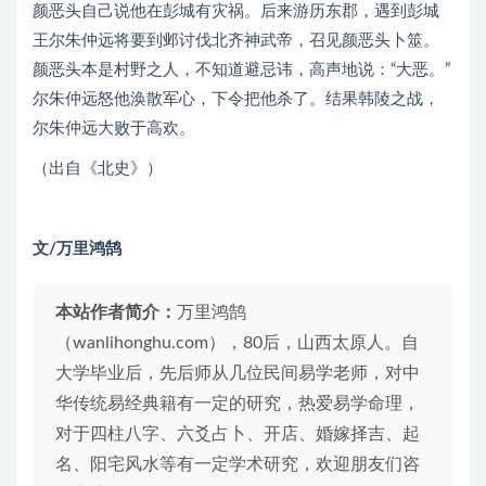
颜恶头自己说他在彭城有灾祸。后来游历东郡，遇到彭城
王尔朱仲远将要到邺讨伐北齐神武帝，召见颜恶头卜筮。
颜恶头本是村野之人，不知道避忌讳，高声地说：“大恶。”
尔朱仲远怒他涣散军心，下令把他杀了。结果韩陵之战，
尔朱仲远大败于高欢。
（出自《北史》）
文/万里鸿鹄
本站作者简介：
万里鸿鹄
（wanlihonghu.com），80后，山西太原人。自
大学毕业后，先后师从几位民间易学老师，对中
华传统易经典籍有一定的研究，热爱易学命理，
对于四柱八字、六爻占卜、开店、婚嫁择吉、起
名、阳宅风水等有一定学术研究，欢迎朋友们咨