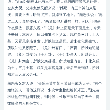
说：“父亲卧病在床已有三年，昨天鸡叫的时候气尽死去，
全家大哭。父亲忽然又醒来说：‘我死，有三个神仙来迎
接，将要上天，听到哭声，就掉到了地上。’”颜恶头说：“再
过三天，真的要死了。”果然如他所讲的一样。别人问他是
什么缘故，颜恶头说：“《兑》卦上面是天下面是土，今天
庚辛日，本宫火，所以知道占卜父亲。现在是三月，土入
墓，又看见宗庙爻发，所以知道是死。后来变化见生气，
所以知道又苏醒了。《兑》卦有口，主声音，所以知道是
哭。《兑》卦变为《干》卦，《干》卦是天，所以升天。
《兑》卦为言，所以父亲讲话。所以知道有言。未化入戍
为土，三月土墓，戍又是本宫鬼墓，未后三天到戍，所以
知道三天后又会死。”
颜恶头又对人说：“长乐王某年某月某日当成为天子。”有个
姓张的人，听他这样说，多次拿宝物献给长乐王，预先请
求让他任东益州刺史。到时候，长乐王果然当了天子，提
拔姓张的人担任官职。