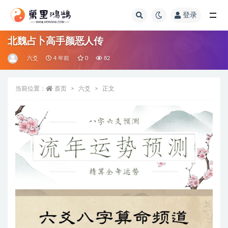
登录
全部
北魏占卜高手颜恶人传
六爻
4 年前
0
82
当前位置：
首页
六爻
正文