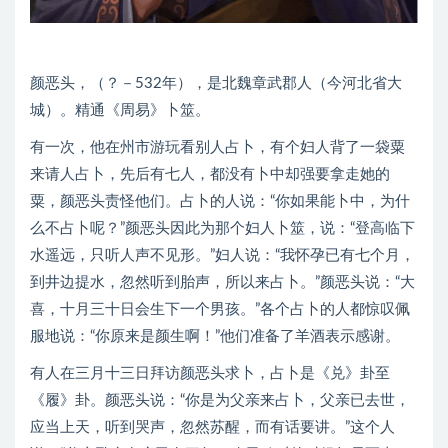
颜恶头，（？－532年），是北魏章武郡人（今河北省大
城）。精通《周易》卜筮。
有一次，他在州市游玩看别人占卜，有个妇人背了一袋粟
来请人占卜，先后有七人，都没有卜中却强要拿走她的
粟，颜恶头责怪他们。占卜的人说：“你如果能卜中，为什
么不占卜呢？”颜恶头因此为那个妇人卜筮，说：“登高临下
水遥远，只听人声不见形。”妇人说：“我怀孕已有七个月，
到井边提水，忽然听到胎声，所以来占卜。”颜恶头说：“大
喜，十月三十日会生下一个男孩。”各个占卜的人都惊叹佩
服地说：“你原来是颜生啊！”他们准备了羊酒表示感谢。
有人在三月十三日拜访颜恶头求卜，占卜是《兑》卦至
《履》卦。颜恶头说：“你是为父亲来占卜，父亲已去世，
应当上天，听到哭声，忽然苏醒，而有话要讲。”这个人