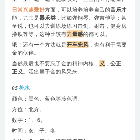
日常兴趣爱好
方面，可以培养培养自己的
音乐
才
能，尤其是
器乐类
，比如弹钢琴、弹吉他等；甚
至说，也可以去训练场练习击剑、射击，健身房
撸
铁等等，这种比较有
力量感
的都可以。
哦！还有一个方法就是
开车兜风
，也有利于需要
金的伙伴。
当然最后也不要忘了金的精神内核，
义
，
公正
，
正义
。活出属于金的风采来。
05
补
水
颜色：黑色、蓝色等冷色调。
方位：北方。
数字：1、6。
时间：亥、子、冬