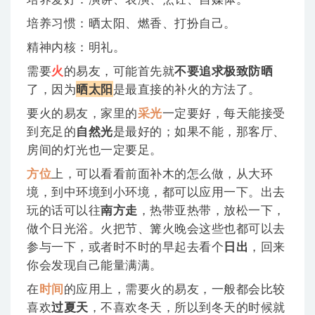
培养习惯：晒太阳、燃香、打扮自己。
精神内核：明礼。
需要
火
的易友，可能首先就
不要追求极致防晒
了，因为
晒太阳
是最直接的补火的方法了。
要火的易友，家里的
采光
一定要好，每天能接受
到充足的
自然光
是最好的；如果不能，那客厅、
房间的灯光也一定要足。
方位
上，可以看看前面补木的怎么做，从大环
境，到中环境到小环境，都可以应用一下。出去
玩的话可以往
南方走
，热带亚热带，放松一下，
做个日光浴。火把节、篝火晚会这些也都可以去
参与一下，或者时不时的早起去看个
日出
，回来
你会发现自己能量满满。
在
时间
的应用上，需要火的易友，一般都会比较
喜欢
过夏天
，不喜欢冬天，所以到冬天的时候就