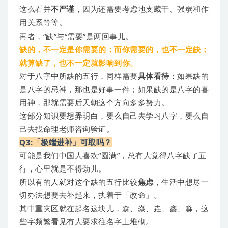
这么看并
不严谨
，因为还需要考虑地支藏干、强弱和作
用关系等等。
再者，“缺”与“需要”是两回事儿。
缺的，不一定是你需要的；而你需要的，也不一定缺；
就算缺了，也不一定就影响到你。
对于八字中所缺的五行，同样需要
具体看待
：如果缺的
是八字的忌神，那也是好事一件；如果缺的是八字的喜
用神，那就需要后天朝这个方向多多努力。
这部分知识要想弄明白，要么自己去学习八字，要么自
己去找命理老师咨询验证。
Q3:「极端进补」可取吗？
可能是我们中国人喜欢“圆满”，总有人觉得八字缺了五
行，心里就是不得劲儿。
所以有的人就对这个缺的五行比较
焦虑
，生活中想尽一
切办法想要去补起来，执着于「改命」。
其中重灾区就在起名这块儿，森、焱、垚、鑫、淼，这
些字频繁看见有人要求往名字上堆砌。