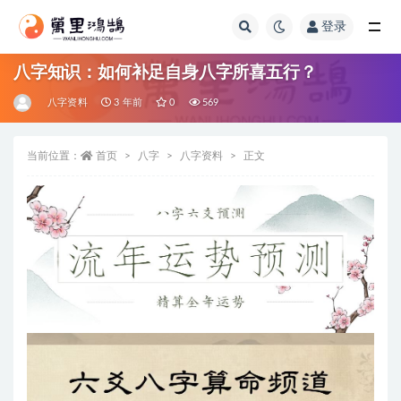
登录
全部
八字知识：如何补足自身八字所喜五行？
八字资料
3 年前
0
569
当前位置：
首页
八字
八字资料
正文