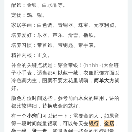
配饰：金银、白水晶等。
宠物：鸡、猴。
家居字画：白色调、青铜器、珠宝、元亨利贞。
培养爱好：乐器、声乐、滑雪、撸铁。
培养习惯：带首饰、带钥匙、带手表。
精神内核：正义。
补金的关键点就是：穿金带银！
(hhhh~)
大金链
子小手表，适当都可以戴一戴，衣服配饰方面以
冷色调
为主，图案不要太花里胡哨，
简单大方
就
好。
颜色方位时间这些，参考前面
木火
的应用，讲的
都比较详细，替换成金的就好。
有一个
小窍门
可以记一下：需要
金
的人，如果觉
得一段时间能量很弱，可以每天去
银行
、
金店
，
坐一坐
、
逛一逛
，能吸收到一些金的五行能量。