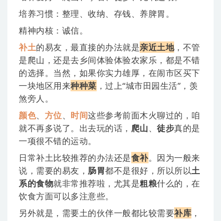
培养习惯：整理、收纳、存钱、养脾胃。
精神内核：诚信。
补土
的易友，最直接的办法就是
亲近土地
，不管
是爬山，还是去乡间体验体验农家乐，都是不错
的选择。当然，如果你实力雄厚，在闹市区买下
一块地区用来
种种菜
，过上“城市田园生活”，羡
煞旁人。
颜色
、
方位
、
时间
这些参考前面木火聊过的，咱
就不再多说了。出去玩的话，
爬
山
、
徒步
真的是
一项很不错的运动。
日常补土比较推荐的办法还是
食
补
。因为一般来
说，需要的易友，
肠胃
都不是很好，所以所以
土
系的食物
就非常推荐啦，尤其是
粗粮
什么的，在
饮食方面可以多注意些。
另外就是，需要土的伙伴一般都比较需要
补
库
，