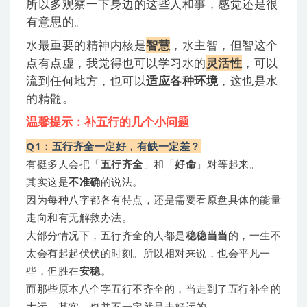
所以多观察一下身边的这些人和事，感觉还是很
有意思的。
水最重要的精神内核是
智慧
，水主智，但智这个
点有点虚，我觉得也可以学习水的
灵活性
，可以
流到任何地方，也可以
适应各种环境
，这也是水
的精髓。
温馨提示：补五行的几个小问题
Q1：五行齐全一定好，有缺一定差？
有挺多人会把「
五行齐全
」和「
好命
」对等起来。
其实这是
不准确
的说法。
因为每种八字都各有特点，还是需要看原盘具体的能量
走向和有无解救办法。
大部分情况下，五行齐全的人都是
稳稳当当
的，一生不
太会有起起伏伏的时刻。所以相对来说，也会平凡一
些，但胜在
安稳
。
而那些原本八个字五行不齐全的，当走到了五行补全的
大运，其实，也并不一定就是走好运的。