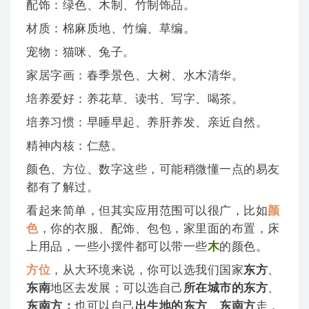
配饰：绿色、木制、竹制饰品。
材质：棉麻质地、竹编、草编。
宠物：猫咪、兔子。
家居字画：春季景色、大树、水木清华。
培养爱好：养花草、读书、写字、喝茶。
培养习惯：早睡早起、养肝养发、亲近自然。
精神内核：仁慈。
颜色、方位、数字这些，可能稍微懂一点的易友
都有了解过。
看起来简单，但其实应用范围可以很广，比如
颜
色
，你的衣服、配饰、包包，家里面的布置，床
上用品，一些小摆件都可以带一些
木
的颜色。
方位
，从大环境来说，你可以选我们国家
东方
、
东南
地区去发展；可以选自己
所在城市的东方
、
东南方；
也可以自己
出生地的东方
、
东南方
走，