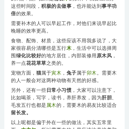
这些时间段，
积极的去做事
，也许能达到
事半功
倍
的效果。
需要补木的人可以早起工作，对他们来说早起比
晚睡的效率更高。
食物、配饰、材质，这些应该不用我多说了，大
家很容易分清哪些是五行
木
，生活中可以选择周
围
绿化比较好
的地方居住，内部装修用
原木风
，
养一点
花花草草
之类的。
宠物方面，
猫
属于
寅木
，
兔子
属于
卯木
。需要木
的人一般会对这两种动物有天然的好感。
另外，还有一些
日常小习惯
，大家可以注意下，
比如喝茶，写字，读书，养肝养发，因为
肝胆
、
毛发五行也都是
属木
的，需要木的易友比较适合
留长发。
以上呢都是偏于外在一些的做法，其实五常里