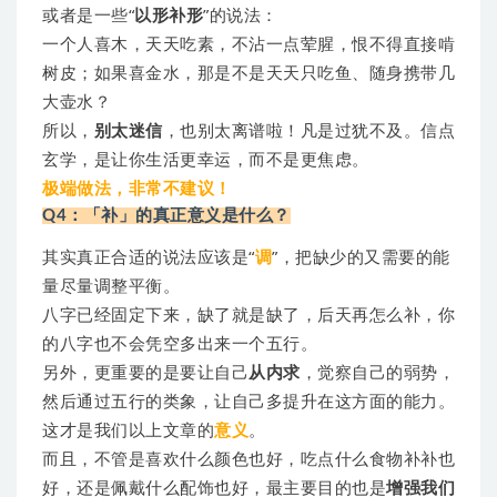
或者是一些“
以形补形
”的说法：
一个人喜木，天天吃素，不沾一点荤腥，恨不得直接啃
树皮；如果喜金水，那是不是天天只吃鱼、随身携带几
大壶水？
所以，
别太迷信
，也别太离谱啦！凡是过犹不及。
信点
玄学，是让你生活更幸运，而不是更焦虑。
极端做法，非常不建议！
Q4：「补」的真正意义是什么？
其实真正合适的说法应该是“
调
”，把缺少的又需要的能
量尽量调整平衡。
八字已经固定下来，缺了就是缺了，后天再怎么补，你
的八字也不会凭空多出来一个五行。
另外，更重要的是要让自己
从内求
，觉察自己的弱势，
然后通过五行的类象，让自己多提升在这方面的能力。
这才是我们以上文章的
意义
。
而且，不管是喜欢什么颜色也好，吃点什么食物补补也
好，还是佩戴什么配饰也好，最主要目的也是
增强我们