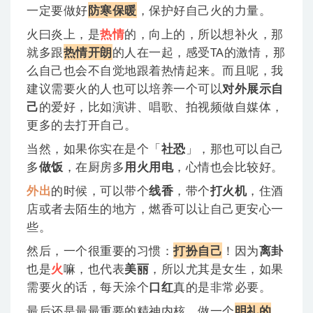
一定要做好
防寒保暖
，保护好自己火的力量。
火曰炎上，是
热情
的，向上的，所以想补火，那
就多跟
热情开朗
的人在一起，感受TA的激情，那
么自己也会不自觉地跟着热情起来。而且呢，我
建议需要火的人也可以培养一个可以
对外展示自
己
的爱好，比如演讲、唱歌、拍视频做自媒体，
更多的去打开自己。
当然，如果你实在是个「
社恐
」，那也可以自己
多
做饭
，在厨房多
用火用电
，心情也会比较好。
外出
的时候，可以带个
线香
，带个
打火机
，住酒
店或者去陌生的地方，燃香可以让自己更安心一
些。
然后，一个很重要的习惯：
打扮自己
！因为
离卦
也是
火
嘛，也代表
美丽
，所以尤其是女生，如果
需要火的话，每天涂个
口红
真的是非常必要。
最后还是最最重要的精神内核，做一个
明礼的