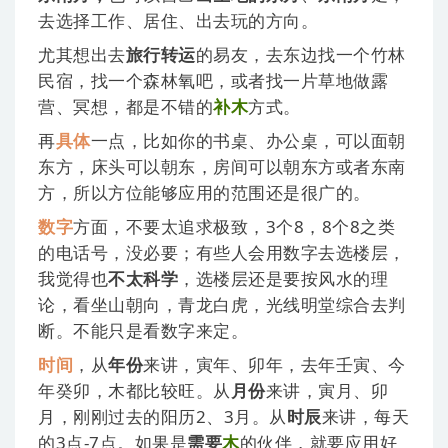
去选择工作、居住、出去玩的方向。
尤其想出去
旅行转运
的易友，去东边找一个竹林
民宿，找一个森林氧吧，或者找一片草地做露
营、冥想，都是不错的
补木
方式。
再
具体
一点，比如你的书桌、办公桌，可以面朝
东方，床头可以朝东，房间可以朝东方或者东南
方，所以方位能够应用的范围还是很广的。
数字
方面，不要太追求极致，3个8，8个8之类
的电话号，没必要；有些人会用数字去选楼层，
我觉得也
不太科学
，选楼层还是要按风水的理
论，看坐山朝向，青龙白虎，光线明堂综合去判
断。不能只是看数字来定。
时间
，从
年份
来讲，寅年、卯年，去年壬寅、今
年癸卯，木都比较旺。从
月份
来讲，寅月、卯
月，刚刚过去的阳历2、3月。从
时辰
来讲，每天
的3点-7点。如果是
需要
木
的伙伴，就要应用好