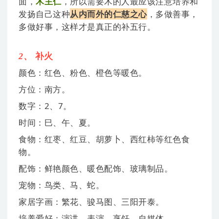
面，
木主仁
，所以需要木的人最应该注意培养和
发扬自己这种
从内而外的仁慈之心
，多做善事，
多做好事，这样才是真正的补五行。
2、
补
火
颜色：红色、粉色、橙色等暖色。
方位：南方。
数字：2、7。
时间：巳、午、夏。
食物：红枣、红豆、胡萝卜、西红柿等红色食
物。
配饰：鲜艳颜色、暖色配饰、玻璃制品。
宠物：鸟类、马、蛇。
家居字画：繁花、骏马图、三阳开泰。
培养爱好：演讲、表演、烹饪、自媒体。