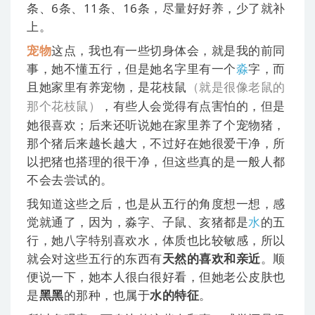
条、6条、11条、16条，尽量好好养，少了就补
上。
宠物
这点，我也有一些切身体会，就是我的前同
事，她不懂五行，但是她名字里有一个
淼
字，而
且她家里有养宠物，是花枝鼠
（
就是很像老鼠的
，有些人会觉得有点害怕的，但是
那个花枝鼠
）
她很喜欢；后来还听说她在家里养了个宠物猪，
那个猪后来越长越大，不过好在她很爱干净，所
以把猪也搭理的很干净，但这些真的是一般人都
不会去尝试的。
我知道这些之后，也是从五行的角度想一想，感
觉就通了，因为，淼字、子鼠、亥猪都是
水
的五
行，她八字特别喜欢水，体质也比较敏感，所以
就会对这些五行的东西有
天然的喜欢和亲近
。顺
便说一下，她本人很白很好看，但她老公皮肤也
是
黑黑
的那种，也属于
水的特征
。