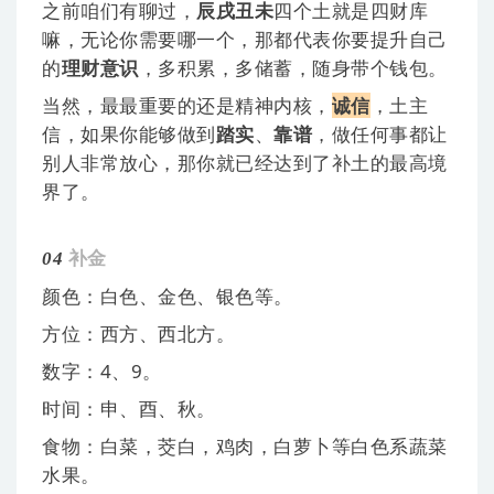
之前咱们有聊过，
辰戌丑未
四个土就是四财库
嘛，无论你需要哪一个，那都代表你要提升自己
的
理财意识
，多积累，多储蓄，随身带个钱包。
当然，最最重要的还是精神内核，
诚信
，土主
信，如果你能够做到
踏实
、
靠谱
，做任何事都让
别人非常放心，那你就已经达到了补土的最高境
界了。
04
补
金
颜色：白色、金色、银色等。
方位：西方、西北方。
数字：4、9。
时间：申、酉、秋。
食物：白菜，茭白，鸡肉，白萝卜等白色系蔬菜
水果。