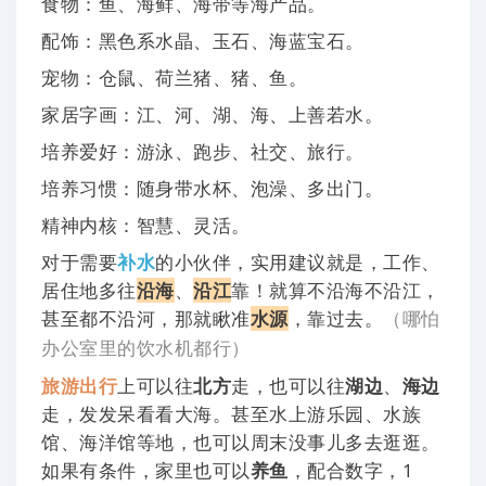
食物：鱼、海鲜、海带等海产品。
配饰：黑色系水晶、玉石、海蓝宝石。
宠物：仓鼠、荷兰猪、猪、鱼。
家居字画：江、河、湖、海、上善若水。
培养爱好：游泳、跑步、社交、旅行。
培养习惯：随身带水杯、泡澡、多出门。
精神内核：智慧、灵活。
对于需要
补水
的小伙伴，实用建议就是，工作、
居住地多往
沿海
、
沿江
靠！就算不沿海不沿江，
甚至都不沿河，那就瞅准
水源
，靠过去。
（
哪怕
办公室里的饮水机都行
）
旅游出行
上可以往
北方
走，也可以往
湖边
、
海边
走，发发呆看看大海。甚至水上游乐园、水族
馆、海洋馆等地，也可以周末没事儿多去逛逛。
如果有条件，家里也可以
养鱼
，配合数字，1