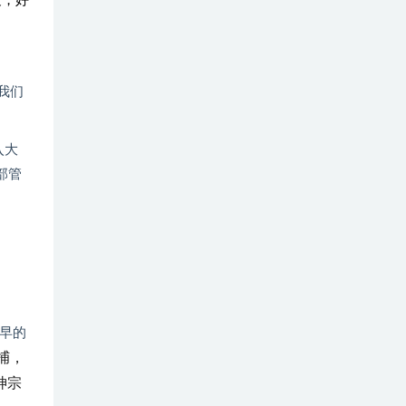
衰，好
我们
入大
部管
早的
捕，
神宗