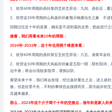
1、统管60年周期的鼎卦第四爻的爻辞说：九四。鼎折足，覆
2、统管这10年周期的山风蛊卦卦象预示物腐虫生之象 不进
回顾过往近十年的发展，确实是不进则退的走势，犹如泥泞之
接着，我们再看未来10年的周期：
2024年-2033年，这十年也用两个维度来看：
1、统管60年周期的鼎卦第五爻的爻辞说：六五。鼎黄耳金铉
2、统管这10年周期的天风姤卦卦象是五阳一阴，阴长阳消
运中衰；将会出现较多阻滞，谨慎以防。
展望未来十年，我们将会发现，经过蛊卦重生之后，进入鼎卦
饶，但是好景不长，不利的事情也会接踵而至，因为姤卦初爻
且越来越多。
那么，2023年这个介于两个十年的交接点，值年卦是家人卦