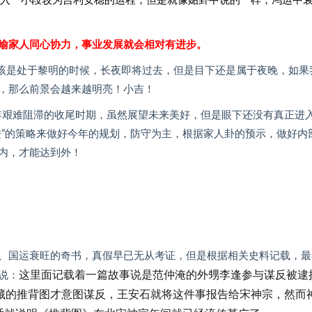
将会进入一小段较为吉利安稳的运程，但是就像姤卦中说的一样，鸿运中
喻家人同心协力，事业发展就会相对有进步。
年应该是处于黎明的时候，长夜即将过去，但是目下还是属于夜晚，如果
，那么前景会越来越明亮！小吉！
十年艰难阻滞的收尾时期，虽然展望未来美好，但是眼下还没有真正进
进”的策略来做好今年的规划，防守为主，根据家人卦的预示，做好内
内，才能达到外！
、国运衰旺的奇书，真假早已无从考证，但是根据相关史料记载，最
这里面记载着一篇故事说是范仲淹的外甥李逢参与谋反被逮
说：
藏的推背图才意图谋反，王安石就将这件事报告给宋神宗，然而