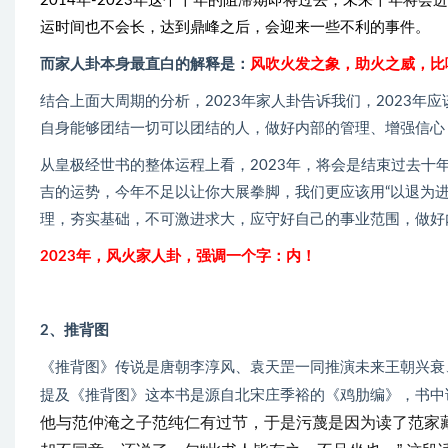
2014年-2023年这个十年的阻滞期即将过去，未来十年
运时间也不会长，达到鼎峰之后，会迎来一些不利的事件。
而家人卦本身最直白的解释是：
风吹火发之象，助火之威，比
结合上面大周期的分析，2023年家人卦告诉我们，2023
自身能够团结一切可以团结的人，做好内部的管理、增强信心
从皇极经世书的整体运程上看，2023年，将会是结束过去
吉的运势，今年不足以让你大展拳脚，我们更应该用“以退为
理，夯实基础，不可激进求大，应守好自己的事业范围，做好
2023年，风火家人卦，强调一个字
：内
！
2、推背图
《推背图》传说是唐朝李淳风、袁天罡一同推演未来王朝兴衰
提及《推背图》这本书是源自北宋庄季裕的《鸡肋编》，书中
他与范仲淹之子范纯仁有过节，于是污蔑是因为读了范家