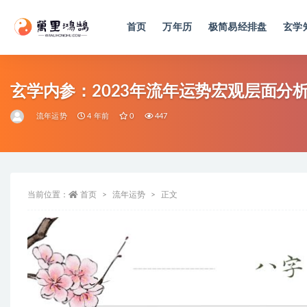
首页
万年历
极简易经排盘
玄学
全部
玄学内参：2023年流年运势宏观层面分
流年运势
4 年前
0
447
当前位置：
首页
流年运势
正文