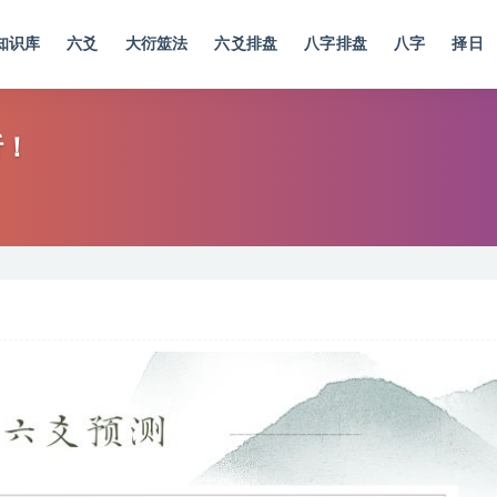
知识库
六爻
大衍筮法
六爻排盘
八字排盘
八字
择日
析！