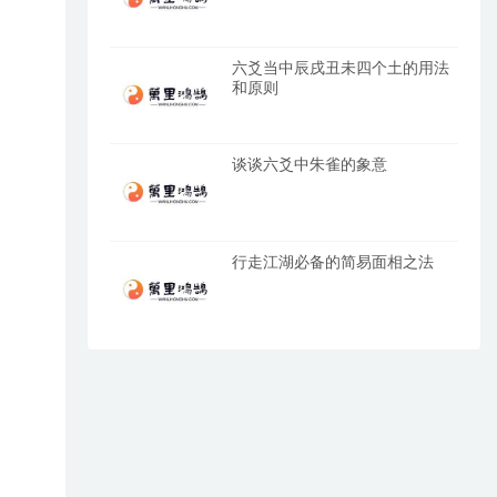
六爻当中辰戌丑未四个土的用法
和原则
谈谈六爻中朱雀的象意
行走江湖必备的简易面相之法