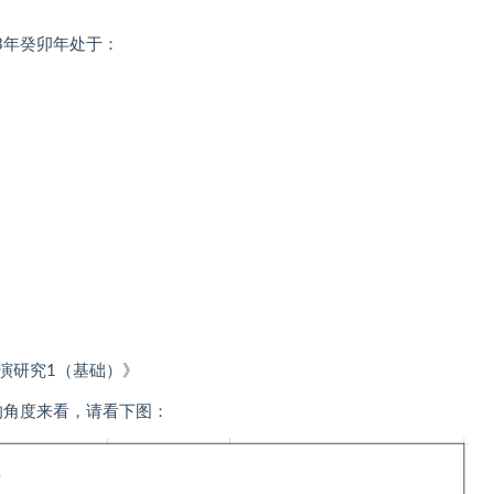
3年癸卯年处于：
演研究1（基础）
》
的角度来看，请看下图：