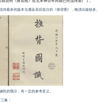
段话就说明《推背图》在北宋神宗年间就已经流传甚广了。
流传最多的版本当属金圣叹批注的《推背图》，晚清出版较多。
确性的预示，有一定的参考意义。
十三象：