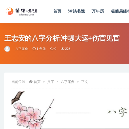
首页
鸿鹄书院
万年历
极简易经
全部
王志安的八字分析:冲堤大运+伤官见官
八字案例
1 年前
0
226
当前位置：
首页
八字
八字案例
正文