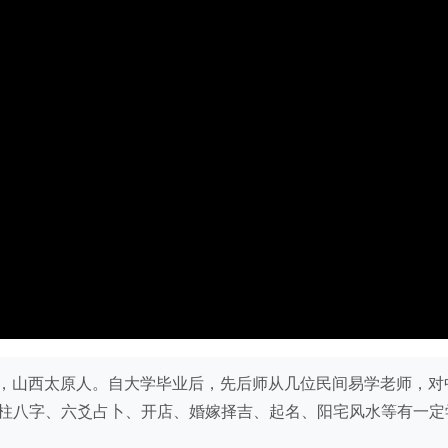
），80后，山西太原人。自大学毕业后，先后师从几位民间易学老师，对
柱八字、六爻占卜、开店、婚嫁择吉、起名、阳宅风水等有一定