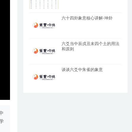
六十四卦象意核心讲解-坤卦
六爻当中辰戌丑未四个土的用法
和原则
谈谈六爻中朱雀的象意
中
学