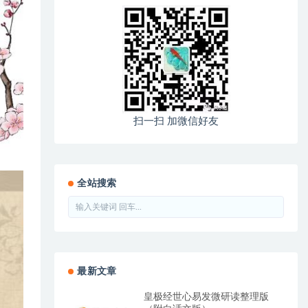
扫一扫 加微信好友
全站搜索
最新文章
皇极经世心易发微研读整理版