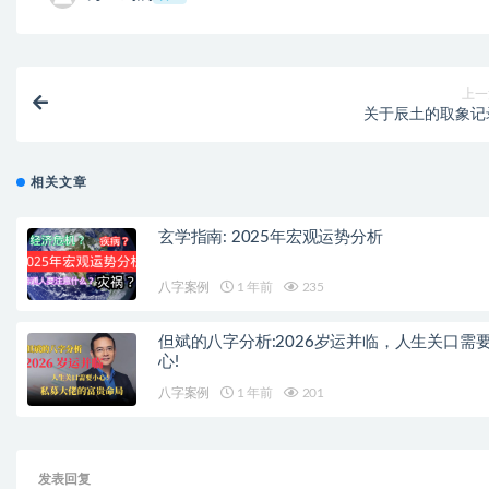
上一
关于辰土的取象记
相关文章
玄学指南: 2025年宏观运势分析
八字案例
1 年前
235
但斌的八字分析:2026岁运并临，人生关口需
心!
八字案例
1 年前
201
发表回复