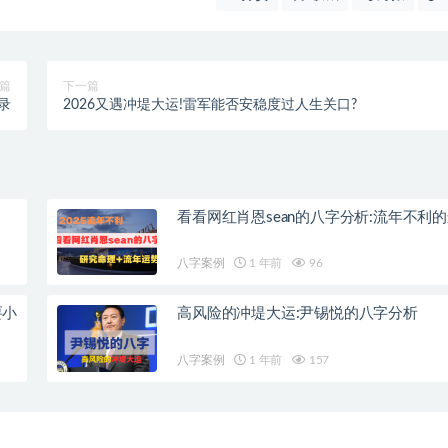
篇
下一篇
录
2026又遇冲堤大运!雷军能否安稳度过人生关口?
看看网红肖恩sean的八字分析:流年不利
八字案例
1 年前
96
要小
高风险的冲堤大运:尹锡悦的八字分析
八字案例
1 年前
157