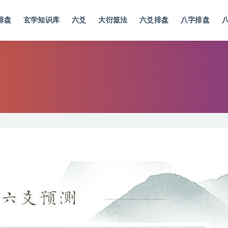
排盘
玄学知识库
六爻
大衍筮法
六爻排盘
八字排盘