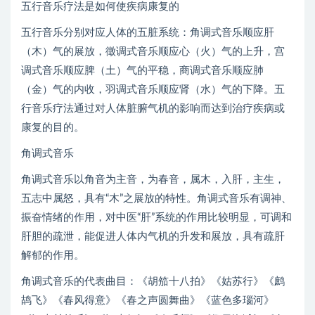
五行音乐疗法是如何使疾病康复的
五行音乐分别对应人体的五脏系统：角调式音乐顺应肝
（木）气的展放，徵调式音乐顺应心（火）气的上升，宫
调式音乐顺应脾（土）气的平稳，商调式音乐顺应肺
（金）气的内收，羽调式音乐顺应肾（水）气的下降。五
行音乐疗法通过对人体脏腑气机的影响而达到治疗疾病或
康复的目的。
角调式音乐
角调式音乐以角音为主音，为春音，属木，入肝，主生，
五志中属怒，具有“木”之展放的特性。角调式音乐有调神、
振奋情绪的作用，对中医“肝”系统的作用比较明显，可调和
肝胆的疏泄，能促进人体内气机的升发和展放，具有疏肝
解郁的作用。
角调式音乐的代表曲目：《胡笳十八拍》《姑苏行》《鹧
鸪飞》《春风得意》《春之声圆舞曲》《蓝色多瑙河》