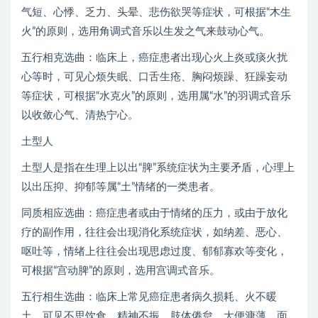
气短、心悸、乏力、头晕、悲伤欲哭等症状，可根据“木生
火”的原则，选用角调式音乐以生发之气来鼓动心气。
五行相克选曲：临床上，癌症患者出现心火上炎或痰火扰
心等时，可见心烦失眠、口舌生疮、胸闷烦躁、狂躁妄动
等症状，可根据“水克火”的原则，选用属“水”的羽调式音乐
以收敛心气、清热宁心。
土型人
土型人是指在生理上以出“脾”系统症状为主要矛盾，心理上
以出压抑、抑郁等属“土”情绪的一类患者。
同质相应选曲：癌症患者或由于情绪的压力，或由于放化
疗的副作用，往往会出现消化系统症状，如纳差、恶心、
呕吐等，情绪上往往会出现思虑过度、郁郁寡欢等变化，
可根据“宫动脾”的原则，选用宫调式音乐。
五行相生选曲：临床上常见癌症患者病久损耗、火不暖
土，可见不思饮食、精神不振、肢体倦怠、大便溏薄、面