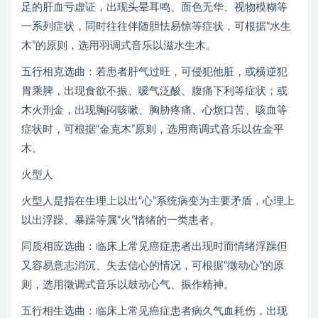
足的肝血亏虚证，出现头晕耳鸣、面色无华、视物模糊等
一系列症状，同时往往伴随胆怯易惊等症状，可根据“水生
木”的原则，选用羽调式音乐以滋水生木。
五行相克选曲：若患者肝气过旺，可侵犯他脏，或横逆犯
胃乘脾，出现食欲不振、嗳气泛酸、腹痛下利等症状；或
木火刑金，出现胸闷咳嗽、胸胁疼痛、心烦口苦、咳血等
症状时，可根据“金克木”原则，选用商调式音乐以佐金平
木。
火型人
火型人是指在生理上以出“心”系统病变为主要矛盾，心理上
以出浮躁、暴躁等属“火”情绪的一类患者。
同质相应选曲：临床上常见癌症患者出现时而情绪浮躁但
又容易意志消沉、失去信心的情况，可根据“徵动心”的原
则，选用徵调式音乐以鼓动心气、振作精神。
五行相生选曲：临床上常见癌症患者病久气血耗伤，出现