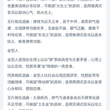
色萎黄或㿠白等症状，可根据“火生土”的原则，选用徵调式
音乐以鼓动心气、助火生土。
五行相克选曲：脾胃为后天之本，居于中州，易受邪气侵
袭，出现脾胃功能失常，见食欲不振、嗳气泛酸、腹痛下
利等症状，可根据“木克土”的原则，选用角调式音乐以疏木
扶土、恢复脾胃功能。
金型人
金型人是指在生理上以出“肺”系统病变为主要矛盾，心理上
以出悲伤、忧愁等属“金”情绪的一类患者。
同质相应选曲：金型人往往会出现悲观厌世、忧愁欲哭等
消极情绪，可根据“商动肺”的原则，选用商调式音乐以发泄
心头郁闷、摆脱悲痛。
五行相生选曲：久病耗伤，肺气亏虚者多由后天脾胃化源
不足导致，可根据“土生金”的原则，选用宫调式音乐以培土