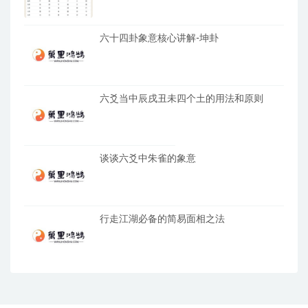
六十四卦象意核心讲解-坤卦
六爻当中辰戌丑未四个土的用法和原则
谈谈六爻中朱雀的象意
行走江湖必备的简易面相之法