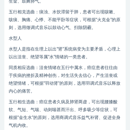
生金、鼓舞肺气。
五行相克选曲：痰浊、水饮滞留于肺，患者可出现咳嗽、
咳痰、胸痛、心悸、不能平卧等症状，可根据“火克金”的原
则，选用徵调式音乐以鼓动心气、扫除阴霾。
水型人
水型人是指在生理上以出“肾”系统病变为主要矛盾，心理上
以出沮丧、绝望等属“水”情绪的一类患者。
同质相应选曲：沮丧情绪在五行中属水，癌症患者往往由
于疾病的挫折及精神创伤，对生活失去信心，产生沮丧或
绝望情绪，可根据“羽动肾”的原则，选用羽调式音乐以释放
内心的痛苦。
五行相生选曲：癌症患者久病及肺肾两虚，可出现腰膝酸
软、气短、气喘、动则喘甚而汗出、呼多吸少等症状，可
根据“金生水”的原则，选用商调式音乐益气补肾、促进全身
气机内收。