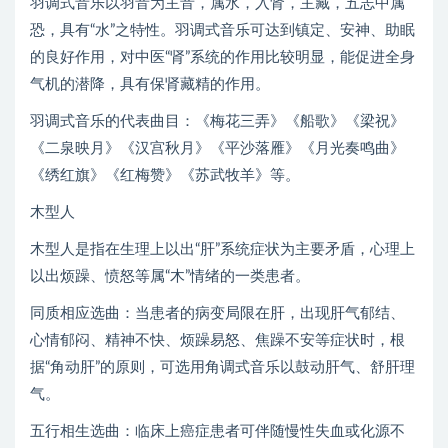
羽调式音乐以羽音为主音，属水，入肾，主藏，五志中属
恐，具有“水”之特性。羽调式音乐可达到镇定、安神、助眠
的良好作用，对中医“肾”系统的作用比较明显，能促进全身
气机的潜降，具有保肾藏精的作用。
羽调式音乐的代表曲目：《梅花三弄》《船歌》《梁祝》
《二泉映月》《汉宫秋月》《平沙落雁》《月光奏鸣曲》
《绣红旗》《红梅赞》《苏武牧羊》等。
木型人
木型人是指在生理上以出“肝”系统症状为主要矛盾，心理上
以出烦躁、愤怒等属“木”情绪的一类患者。
同质相应选曲：当患者的病变局限在肝，出现肝气郁结、
心情郁闷、精神不快、烦躁易怒、焦躁不安等症状时，根
据“角动肝”的原则，可选用角调式音乐以鼓动肝气、舒肝理
气。
五行相生选曲：临床上癌症患者可伴随慢性失血或化源不