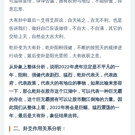
可溢得道理，谆谆告诫，拥有权势与地位，不能骄傲，得
意忘形。
大有卦中最后一爻得爻辞说：自天祐之，吉无不利。也是
告诉我们，做好自己应该做得，不自大，不自满，其它的
交给上天，自然会大吉大利。
乾卦变为大有卦，乾卦阳刚强健，不断的按照天的规律进
行动变，最后变卦是阳光普照，大有收获之意。
从卦象上整体分析，说明2022年虎年注定是不平凡的一
年，阳刚、强健代表剧烈、猛烈，乾卦代表天，代表政
府，代表政策，代表大的有地位的事物，如果比喻来形容
一下，那么乾卦在股市这个江湖中，可以代表一种巨无霸
的存在，这个巨无霸拥有可以让股市翻江倒海的力量。因
此我们从整体上看，2022年将会是巨幅、猛烈震荡的一
年，最后是大有卦，象征结果吉祥。
二、卦爻作用关系分析：