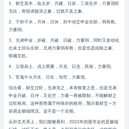
1、财爻寅木，临太岁、月建、日辰，三寅合并，力量强旺
无比，有惊涛骇浪之象，过犹不及之象。
2、子孙子水，月休，日休，卦中动爻申金生助，弱有救。
力量弱。
3、兄弟申金，岁破、月破、日破，力量弱，同时又发动化
出未土回头生助，兄弟力量弱有救，但是也是凶险之象。
暗藏玄机。
4、父母辰土、戌土两重，月克、日克，死相，力量弱。
5、官鬼午火月生、日生，旬空，力量强。
综合看，财爻过旺，兄弟克之，本有恢复之意，但是兄弟
申金月破、日冲，又化空，力量一再被限制，不能解财之
过旺格局。这种形势属于特殊卦的格局，预示着财爻一方
容易走极端情况。这不是一个吉相。
从卦爻关系上，我们能够看到，2022年的股市走的是极端