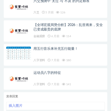
六爻预测中“太过”与“不及”的判定标准
六爻
5 月前
126
【全球宏观局势分析】2026：乱世将来，安全
已变成最贵的底牌
金融观察
6 月前
114
用五行音乐来补充五行能量！
八字资料
7 月前
180
运动员八字的特征
八字资料
7 月前
141
发表回复
插入图片