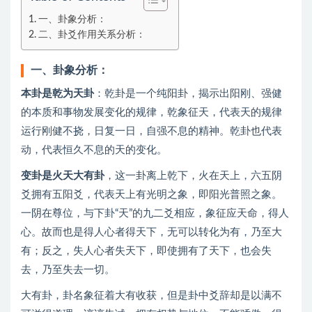
一、卦象分析：
二、卦爻作用关系分析：
一、卦象分析：
本卦是乾为天卦
：乾卦是一个纯阳卦，揭示出阳刚、强健
的本质和事物发展变化的规律，乾象征天，代表天的规律
运行刚健不挠，日复一日，自强不息的精神。乾卦也代表
动，代表恒久不息的天的变化。
变卦是火天大有卦
，这一卦离上乾下，火在天上，六五阴
爻拥有五阳爻，代表天上有光明之象，即阳光普照之象。
一阴在尊位，与下卦“天”的九二爻相应，象征应天命，得人
心。故而也是得人心者得天下，无可以转化为有，乃至大
有；反之，失人心者失天下，即使拥有了天下，也会失
去，乃至失去一切。
大有卦，卦名象征着大有收获，但是卦中爻辞却是以满不