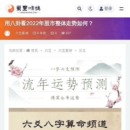
登录
全部
用八卦看2022年股市整体走势如何？
六爻案例
4 年前
0
107
当前位置：
首页
六爻
六爻案例
正文