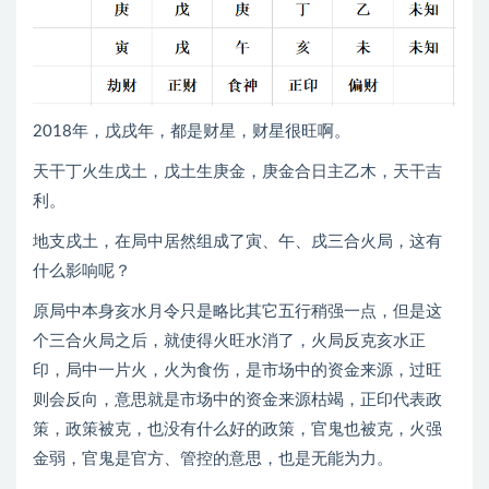
2018年，戊戌年，都是财星，财星很旺啊。
天干丁火生戊土，戊土生庚金，庚金合日主乙木，天干吉
利。
地支戌土，在局中居然组成了寅、午、戌三合火局，这有
什么影响呢？
原局中本身亥水月令只是略比其它五行稍强一点，但是这
个三合火局之后，就使得火旺水消了，火局反克亥水正
印，局中一片火，火为食伤，是市场中的资金来源，过旺
则会反向，意思就是市场中的资金来源枯竭，正印代表政
策，政策被克，也没有什么好的政策，官鬼也被克，火强
金弱，官鬼是官方、管控的意思，也是无能为力。