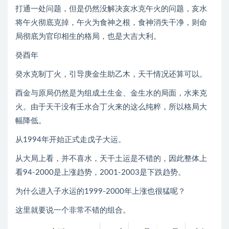
打通一处问题，但是仍然没解决亥水克午火的问题，亥水
将午火彻底克掉，午火为食神之根，食神消失干净，则命
局彻底为官印相生的格局，也是大吉大利。
癸酉年
癸水克制丁火，引导庚金生助乙木，天干情况还算可以。
酉金与原局仍然是为组成土生金、金生水的局面，水来克
火。由于天干没有壬水合丁火来的这么纯粹，所以格局大
幅降低。
从1994年开始正式走戊子大运。
从大局上看，并不喜水，天干土运是不错的，因此整体上
看94-2000是上涨趋势，2001-2003是下跌趋势。
为什么进入子水运的1999-2000年上涨也很猛呢？
这里就要说一个非常不错的组合。