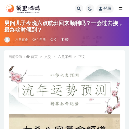
登录
全部
男问儿子今晚六点航班回来顺利吗？一会过去接，
最终啥时候到？
六爻案例
4 年前
0
85
当前位置：
首页
六爻
六爻案例
正文