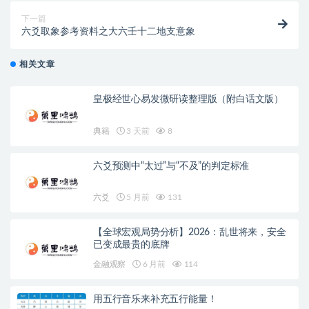
下一篇
六爻取象参考资料之大六壬十二地支意象
相关文章
皇极经世心易发微研读整理版（附白话文版）
典籍
3 天前
8
六爻预测中“太过”与“不及”的判定标准
六爻
5 月前
131
【全球宏观局势分析】2026：乱世将来，安全
已变成最贵的底牌
金融观察
6 月前
114
用五行音乐来补充五行能量！