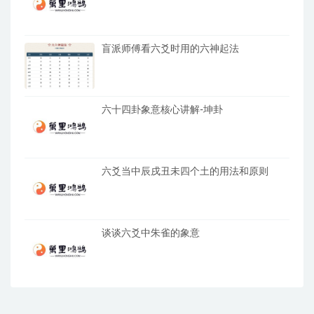
盲派师傅看六爻时用的六神起法
六十四卦象意核心讲解-坤卦
六爻当中辰戌丑未四个土的用法和原则
谈谈六爻中朱雀的象意