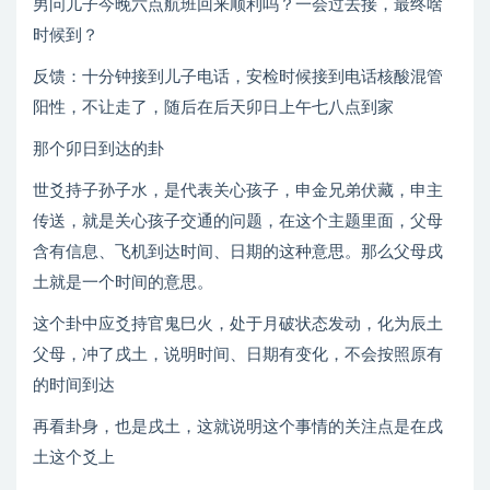
男问儿子今晚六点航班回来顺利吗？一会过去接，最终啥
时候到？
反馈：十分钟接到儿子电话，安检时候接到电话核酸混管
阳性，不让走了，随后在后天卯日上午七八点到家
那个卯日到达的卦
世爻持子孙子水，是代表关心孩子，申金兄弟伏藏，申主
传送，就是关心孩子交通的问题，在这个主题里面，父母
含有信息、飞机到达时间、日期的这种意思。那么父母戌
土就是一个时间的意思。
这个卦中应爻持官鬼巳火，处于月破状态发动，化为辰土
父母，冲了戌土，说明时间、日期有变化，不会按照原有
的时间到达
再看卦身，也是戌土，这就说明这个事情的关注点是在戌
土这个爻上