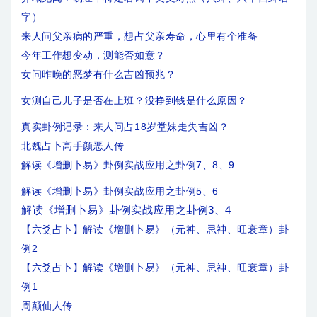
字）
来人问父亲病的严重，想占父亲寿命，心里有个准备
今年工作想变动，测能否如意？
女问昨晚的恶梦有什么吉凶预兆？
女测自己儿子是否在上班？没挣到钱是什么原因？
真实卦例记录：来人问占18岁堂妹走失吉凶？
北魏占卜高手颜恶人传
解读《增删卜易》卦例实战应用之卦例7、8、9
解读《增删卜易》卦例实战应用之卦例5、6
解读《增删卜易》卦例实战应用之卦例3、4
【六爻占卜】解读《增删卜易》（元神、忌神、旺衰章）卦
例2
【六爻占卜】解读《增删卜易》（元神、忌神、旺衰章）卦
例1
周颠仙人传