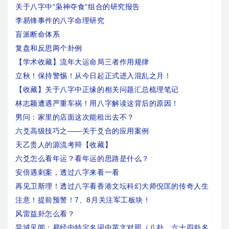
关于八字中“枭神夺食”组合的研究报告
李易锋事件的八字命理研究
盲派断命体系
复盘和反思两个卦例
【学术收藏】流年大运命局三者作用规律
立秋！保持警惕！从今日起正式进入混乱之月！
【收藏】关于八字中正缘的相关问题汇总梳理笔记
林志颖遭遇严重车祸！用八字解读这背后的原因！
男问：家里的店面这次能租出去不？
六爻高级技巧之——关于爻合的应用案例
天乙贵人的源流考辩【收藏】
六爻怎么看年运？看年运的思路是什么？
安倍遇刺案，透过八字来看一看
再见卫斯理！透过八字看香港文坛科幻大师倪匡的传奇人生
注意！提前预警！7、8月关注军工板块！
风雷益卦怎么看？
异域见闻：易经中特定名词中英文对照（八卦、六十四卦名