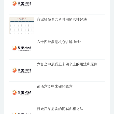
盲派师傅看六爻时用的六神起法
六十四卦象意核心讲解-坤卦
六爻当中辰戌丑未四个土的用法和原则
谈谈六爻中朱雀的象意
行走江湖必备的简易面相之法