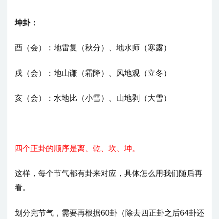
坤卦：
酉
（会）
：地雷复
（秋分）
、地水师
（寒露）
戌
（会）
：地山谦
（霜降）
、风地观
（立冬）
亥
（会）
：水地比
（
小
雪）
、山地剥
（
大
雪）
四个正卦的顺序是离、乾、坎、坤。
这样，每个节气都有卦来对应，具体怎么用我们随后再
看。
划分完节气，需要再根据60卦（除去四正卦之后64卦还