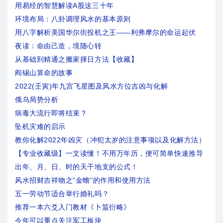
用易经的智慧解读A股这三十年
环境布局：八卦调理风水的基本原则
用八字解析美国华尔街投机之王——利弗摩尔的命运起伏
夜读：命由己造，境随心转
从基础到精通之搬家择日方法【收藏】
阎锡山算命的故事
2022(壬寅)年九宫飞星图及风水方位吉凶与化解
俄乌局势分析
病毒大流行即将结束？
坠机灾难的启示
教你化解2022年凶灾（冲犯太岁的注意事项以及化解方法）
【专业收藏级】一文读懂！不用万年历，便可简单快速推导
出年、月、日、时的天干地支的公式！
风水招财吉祥物之“金蟾”的作用和使用方法
五一劳动节适合举行婚礼吗？
推荐一本六爻入门教材《卜筮衍略》
今年可以重点关注军工板块