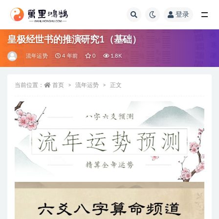
登录
全部
皇极经世书的推演研究1（基础）
流年运势
4 年前
0
1.8K
当前位置：
首页
流年运势
正文