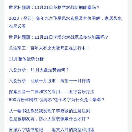
世界杯预测：11月21日英格兰对战伊朗能赢吗？
2023（癸卯）兔年九宫飞星风水布局及方位图解，家居风水
布局必看
世界杯预测：11月21日卡塔尔对战厄瓜多尔能赢吗？
关注军工！百年未有之大变局正在进行中！
11月整体运势分析
六爻分析：11月大盘走势如何？
六爻分析：回顾十月股市，展望十一月行情
探索五音十二律和它的应用——五行音乐疗法
800万粉丝网红“倪海杉”这个名字为什么是土豪命？
从一幅书法作品我发现了李嘉诚的生意法则
总是被朋友坑，防小人应该佩戴什么才好？
盲派八字读书笔记——地支六冲的类型和用途