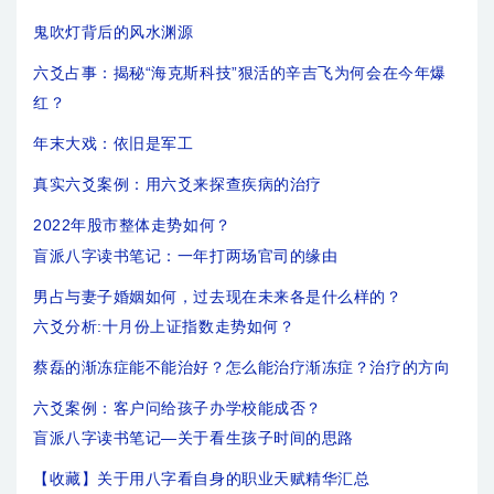
鬼吹灯背后的风水渊源
六爻占事：揭秘“海克斯科技”狠活的辛吉飞为何会在今年爆
红？
年末大戏：依旧是军工
真实六爻案例：用六爻来探查疾病的治疗
2022年股市整体走势如何？
盲派八字读书笔记：一年打两场官司的缘由
男占与妻子婚姻如何，过去现在未来各是什么样的？
六爻分析:十月份上证指数走势如何？
蔡磊的渐冻症能不能治好？怎么能治疗渐冻症？治疗的方向
六爻案例：客户问给孩子办学校能成否？
盲派八字读书笔记—关于看生孩子时间的思路
【收藏】关于用八字看自身的职业天赋精华汇总