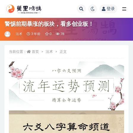
登录
全部
警惕前期暴涨的板块，看多创业板！
法术
3 年前
0
78
当前位置：
首页
法术
正文