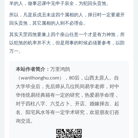
羊的人，做事忌课中见申子辰全，为犯回头贡煞。
所以，凡是辰戌丑未这四个属相的人，择日时一定要避开
回头贡煞，其它属相的人则不必理会。
其实天罡四煞要兼上四个座山任意一个才是有力神煞，所
以犯煞的机率并不大，但是用事的时候必须要参考，以防
万一。
本站作者简介：
万里鸿鹄
（wanlihonghu.com），80后，山西太原人。自
大学毕业后，先后师从几位民间易学老师，对中
华传统易经典籍有一定的研究，热爱易学命理，
对于四柱八字、六爻占卜、开店、婚嫁择吉、起
名、阳宅风水等有一定学术研究，欢迎朋友们咨
询交流。