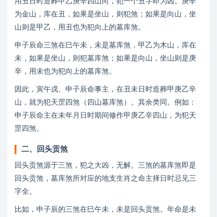
用丑日时造葬甲乙庚辛四山向，犯一个丑字即为凶。庚辛
为金山，库在丑，如果是坐山，则犯煞；如果是向山，坐
山则是甲乙，用丑也为犯向上的墓库煞。
申子辰命三煞在巳午未，未是墓库煞，甲乙为木山，库在
未，如果是坐山，则犯墓库煞；如果是向山，坐山则是庚
辛，用未也为犯向上的墓库煞。
因此，寅午戌、申子辰命事主，在丑未日时造葬甲庚乙辛
山，就为犯天罡四煞（四山墓库煞）。其余类同。例如：
申子辰命主在未年月日时期间修作甲庚乙辛四山，为犯天
罡四煞。
二、回头贡煞
回头贡煞源于三煞，犯之大凶，无解。三煞的墓库煞即是
回头贡煞，墓库煞所对应的地支生肖之命主择日时忌见三
字全。
比如，申子辰的三煞在巳午未，未是回头贡煞。年命是未