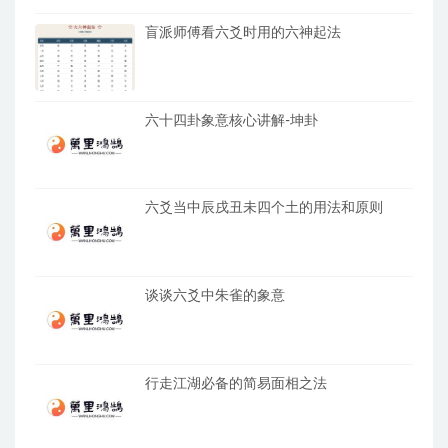
盲派师傅看六爻时用的六神起法
六十四卦象意核心讲解-坤卦
六爻当中辰戌丑未四个土的用法和原则
谈谈六爻中朱雀的象意
行走江湖必备的简易面相之法