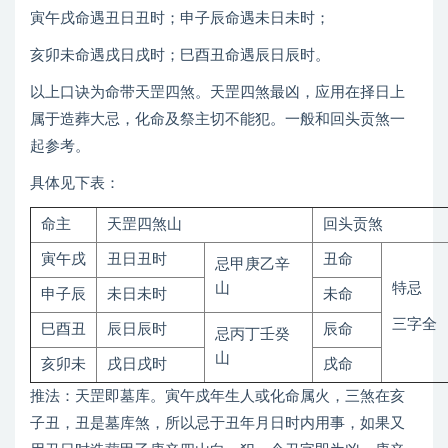
寅午戌命遇丑日丑时；申子辰命遇未日未时；
亥卯未命遇戌日戌时；巳酉丑命遇辰日辰时。
以上口诀为命带天罡四煞。天罡四煞最凶，应用在择日上
属于造葬大忌，化命及祭主切不能犯。一般和回头贡煞一
起参考。
具体见下表：
命主
天罡四煞山
回头贡煞
寅午戌
丑日丑时
丑命
忌甲庚乙辛
山
特忌
申子辰
未日未时
未命
三字全
巳酉丑
辰日辰时
辰命
忌丙丁壬癸
山
亥卯未
戌日戌时
戌命
推法：天罡即墓库。寅午戍年生人或化命属火，三煞在亥
子丑，丑是墓库煞，所以忌于丑年月日时内用事，如果又