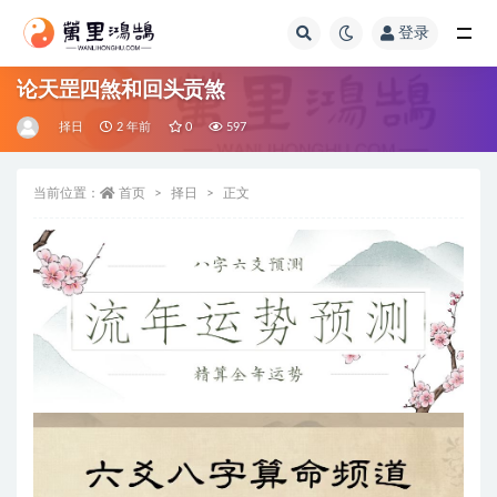
登录
全部
论天罡四煞和回头贡煞
择日
2 年前
0
597
当前位置：
首页
择日
正文