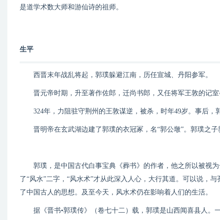
是道学术数大师和游仙诗的祖师。
生平
西晋末年战乱将起，郭璞躲避江南，历任宣城、丹阳参军。
晋元帝时期，升至著作佐郎，迁尚书郎，又任将军王敦的记室
324年，力阻驻守荆州的王敦谋逆，被杀，时年49岁。事后，郭
晋明帝在玄武湖边建了郭璞的衣冠冢，名“郭公墩”。郭璞之子
郭璞，是中国古代白事宝典《葬书》的作者，他之所以被视为一
了“风水”二字，“风水术”才从此深入人心，大行其道。可以说，
了中国古人的思想。及至今天，风水术仍在影响着人们的生活。
据《晋书•郭璞传》（卷七十二）载，郭璞是山西闻喜县人。