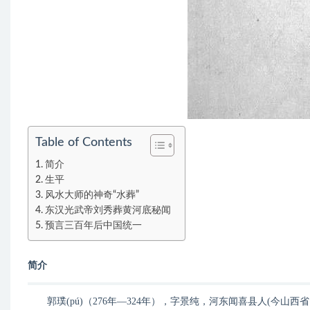
Table of Contents
简介
生平
风水大师的神奇“水葬”
东汉光武帝刘秀葬黄河底秘闻
预言三百年后中国统一
简介
郭璞(pú)（276年—324年），字景纯，河东闻喜县人(今山