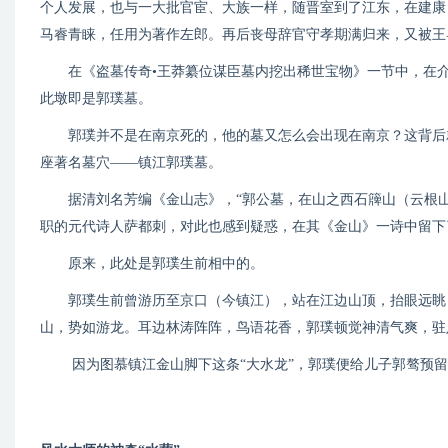
个人发展，也与一大批官宦、大族一样，随晋室到了江东，在建康
马睿青睐，任用为著作左郎。再后丧母辞官守孝期满归来，又被王
在《盗墓传奇•王莽纂位谋臣墓内挖出稀世宝物》一节中，在介绍
此墩即是郭璞墓。
郭璞并不是在南京死的，他的墓又怎么会出现在南京？这背后就
座著名墓穴——镇江郭璞墓。
据清刘名芳编《金山志》，“郭公墓，在山之西石簰山（云根山
职的元代诗人萨都刺，对此也感到疑惑，在其《金山》一诗中留下
原来，此处是郭璞生前相中的。
郭璞生前曾游历至京口（今镇江），站在江边山顶，抬眼远眺，
山，势如游龙。耳边林涛阵阵，鸟语花香，郭璞顿觉神清气爽，驻
因为图慕镇江金山脚下这条“大水龙”，郭璞便给儿子郭骜预留