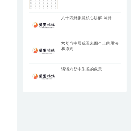
六十四卦象意核心讲解-坤卦
六爻当中辰戌丑未四个土的用法
和原则
谈谈六爻中朱雀的象意