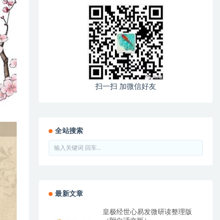
扫一扫 加微信好友
全站搜索
最新文章
皇极经世心易发微研读整理版