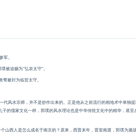
参军。
璞被追赐为“弘农太守”。
敦骜被封为临贺太守。
代风水宗师，并不是炒作出来的。正是他从之前流行的相地术中单独提
与孔子的儒家文化一样，郭璞的风水理论也是中华传统文化中的精华，甚至
一个山西人是怎么成名于南京的？原来，西晋末年，晋室南渡，郭璞为避