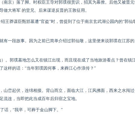
（南京）落了脚。时权臣王导对郭璞很赏识，招其为幕僚。后他又被晋元
导做大
将军
的堂兄、后来谋逆反晋的王敦征用。
王莽谋臣甄邯墓遭“官盗”时，曾提到了位于南京玄武湖公园内的“郭仙墩
有一段故事。因为之前已简单介绍过郭仙墩，这里便来说郭璞在江苏的
）。郭璞墓地怎么又在镇江出现，而且现在成了当地旅游看点？曾在镇
了这样的话：“当年郭璞因何事，来葬江心作浪传？”
山峦起伏，连绵相接。背山而立，面临大江，江风拂面，西来之水闯过
足流连，当即把此当成百年后归宿之宝地。
了话，“我卒，可葬于金山脚下。”