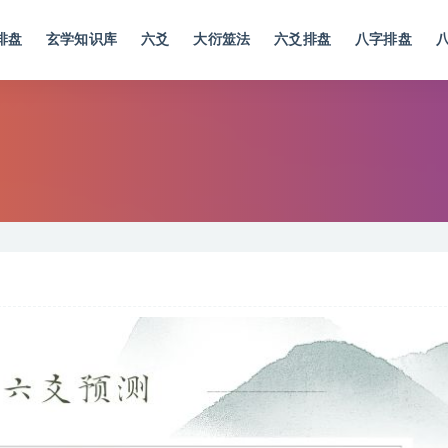
排盘
玄学知识库
六爻
大衍筮法
六爻排盘
八字排盘