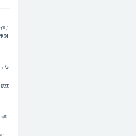
子作了
事别
下，忍
今镇江
郭璞