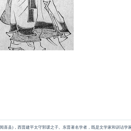
西省闻喜县)，西晋建平太守郭瑗之子。东晋著名学者，既是文学家和训诂学