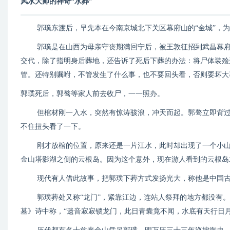
风水大师的神奇“水葬”
郭璞东渡后，早先本在今南京城北下关区幕府山的“金城”，为
郭璞是在山西为母亲守丧期满回宁后，被王敦征招到武昌幕府的
交代，除了指明身后葬地，还告诉了死后下葬的办法：将尸体装殓
管。还特别嘱咐，不管发生了什么事，也不要回头看，否则要坏大
郭璞死后，郭骜等家人前去收尸，一一照办。
但棺材刚一入水，突然有惊涛骇浪，冲天而起。郭骜立即背过身
不住扭头看了一下。
刚才放棺的位置，原来还是一片江水，此时却出现了一个小
金山塔影湖之侧的云根岛。因为这个意外，现在游人看到的云根岛
现代有人借此故事，把郭璞下葬方式发扬光大，称他是中国古
郭璞葬处又称“龙门”，紧靠江边，连站人祭拜的地方都没有
墓》诗中称，“遗音寂寂锁龙门，此日青囊竟不闻，水底有天行日月