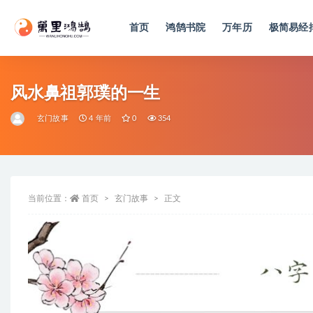
首页
鸿鹄书院
万年历
极简易经
全部
风水鼻祖郭璞的一生
玄门故事
4 年前
0
354
当前位置：
首页
玄门故事
正文