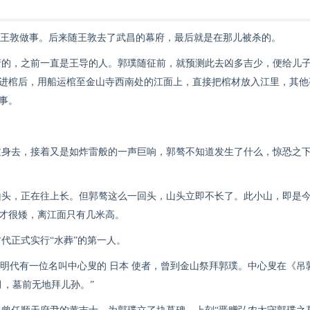
王敦做事。后来随王敦去了武昌的幕府，最后就是在那儿被杀的。
，之前一直是王导的人。郭璞随征前，就预测此去凶多吉少，便给儿
进棺后，用船运棺至金山寺西南处的江面上，直接把棺材放入江里，其他
事。
去，接着又是如炸雷般的一声巨响，郭骜不知道发生了什么，惊恐之
山头，正在往上长。但郭骜这么一回头，山头立即不长了。此小山，即是
才很矮，离江面只有几米高。
代正式实行“水葬”的第一人。
。明代有一位名叫中心叟的
日本
使者，曾到金山祭拜郭璞。中心叟在《吊
，墓前无地拜儿孙。”