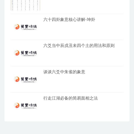
六十四卦象意核心讲解-坤卦
六爻当中辰戌丑未四个土的用法和原则
谈谈六爻中朱雀的象意
行走江湖必备的简易面相之法