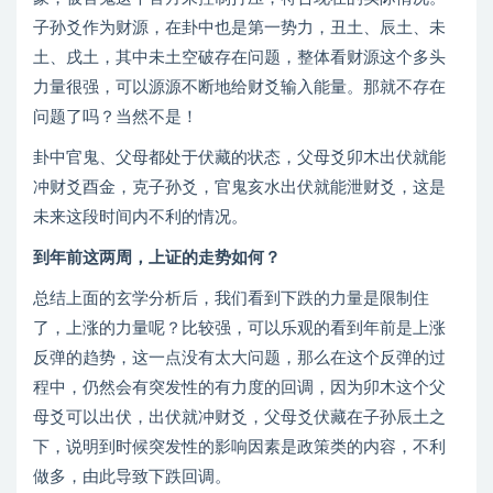
子孙爻作为财源，在卦中也是第一势力，丑土、辰土、未
土、戌土，其中未土空破存在问题，整体看财源这个多头
力量很强，可以源源不断地给财爻输入能量。那就不存在
问题了吗？当然不是！
卦中官鬼、父母都处于伏藏的状态，父母爻卯木出伏就能
冲财爻酉金，克子孙爻，官鬼亥水出伏就能泄财爻，这是
未来这段时间内不利的情况。
到年前这两周，上证的走势如何？
总结上面的玄学分析后，我们看到下跌的力量是限制住
了，上涨的力量呢？比较强，可以乐观的看到年前是上涨
反弹的趋势，这一点没有太大问题，那么在这个反弹的过
程中，仍然会有突发性的有力度的回调，因为卯木这个父
母爻可以出伏，出伏就冲财爻，父母爻伏藏在子孙辰土之
下，说明到时候突发性的影响因素是政策类的内容，不利
做多，由此导致下跌回调。