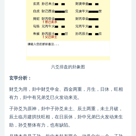
六爻排盘的卦象图
玄学分析：
财爻为用，卦中财爻申金、酉金两重，月生，日休，旺相
有力，卦中有兄弟爻巳火发动来克。
子孙爻为原神，卦中子孙爻未土、辰土两重，未土月破，
辰土临月建拱扶旺相，在日辰休，卦中兄弟巳火发动来生
助，孙爻整体有力，也有缺陷。