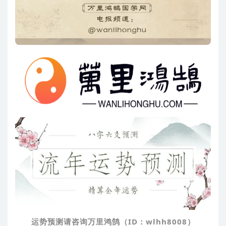
运势预测请咨询万里鸿鹄（ID：wlhh8008）