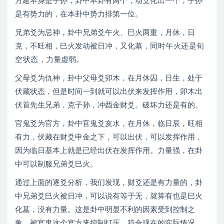
月建本身是子孙，卦中本卦有两个，动爻化出一个，子孙
是有势力的，在本卦中势力排第一位。
兄弟爻为忌神，卦中兄弟爻午火、巳火两重，月休，日
克，不旺相，巳火发动被日冲，又化墓，
同时午火
还是旬
空状态，
力量虚弱。
父母爻为仇神，卦中父母爻卯木，在月休囚，日生，处于
伏藏状态，但是时间一到就可以出伏来发挥作用，卯木出
伏首先生兄弟，克子孙，冲酉金财爻。破坏力还是有的。
官鬼爻为官方，卦中官鬼爻亥水，在月休，临日辰，旺相
有力，伏藏在财爻申金之下，可以出伏，可以发挥作用，
因为临日基本上就是已经出伏在发挥作用。力量强，在卦
中可以制服兄弟爻巳火。
通过上面的逐爻分析，我们发现，财爻还是有力量的，卦
中兄弟爻巳火被日冲，可以说有等于无，就算有也是巳火
化墓，没有力量。这是卦中明显不利的因素受到控制之
象，被官鬼这个官方来控制打压，符合现在的实际情况。