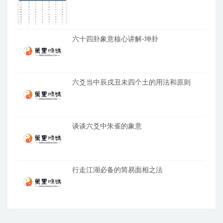
六十四卦象意核心讲解-坤卦
六爻当中辰戌丑未四个土的用法和原则
谈谈六爻中朱雀的象意
行走江湖必备的简易面相之法