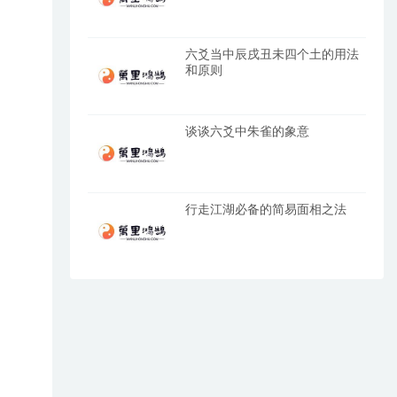
六爻当中辰戌丑未四个土的用法
和原则
谈谈六爻中朱雀的象意
行走江湖必备的简易面相之法