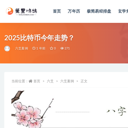
首页
万年历
极简易经排盘
玄学
全部
2025比特币今年走势？
六爻案例
1 年前
0
271
当前位置：
首页
六爻
六爻案例
正文