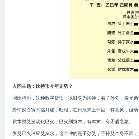
占问主题：比特币今年走势？
测比特币，这种数字货币，以财爻为用神，看子孙爻，看兄弟
卦中财爻寅木临月建，旺相，在日辰未土休囚，有墓象，但动
寅木财爻发动化巳火，巳火刑寅木，有摩擦，有矛盾之象。
变爻巳火冲应爻亥水，这个冲的是子孙爻，子孙爻本身不旺，