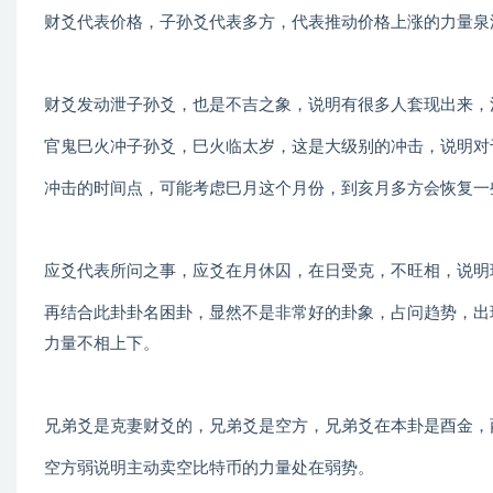
财爻代表价格，子孙爻代表多方，代表推动价格上涨的力量泉
财爻发动泄子孙爻，也是不吉之象，说明有很多人套现出来，
官鬼巳火冲子孙爻，巳火临太岁，这是大级别的冲击，说明对
冲击的时间点，可能考虑巳月这个月份，到亥月多方会恢复一
应爻代表所问之事，应爻在月休囚，在日受克，不旺相，说明
再结合此卦卦名困卦，显然不是非常好的卦象，占问趋势，出
力量不相上下。
兄弟爻是克妻财爻的，兄弟爻是空方，兄弟爻在本卦是酉金，
空方弱说明主动卖空比特币的力量处在弱势。