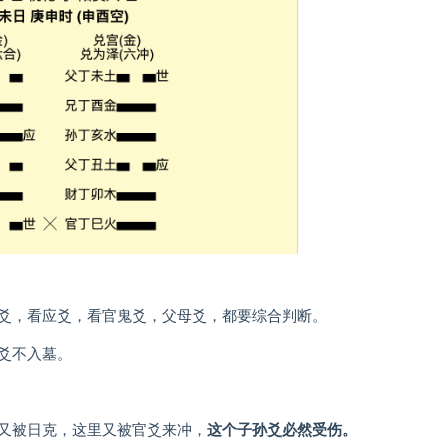
爻，看应爻，看官鬼爻，父母爻，都要综合判断。
爻不入墓。
又被日克，这里又被官爻来冲，
这个子孙爻必然受伤。