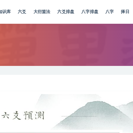
知识库
六爻
大衍筮法
六爻排盘
八字排盘
八字
择日