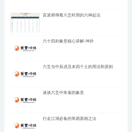
盲派师傅看六爻时用的六神起法
六十四卦象意核心讲解-坤卦
六爻当中辰戌丑未四个土的用法和原则
谈谈六爻中朱雀的象意
行走江湖必备的简易面相之法